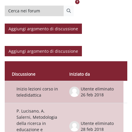
Cerca nei forum
Cerca nei forum
Aggiungi argomento di discussione
Aggiungi argomento di discussione
Discussione
Iniziato da
U
Stato
Elenco delle discussioni. Visualizzazion
Inizio lezioni corso in
Utente eliminato
26 feb 2018
teledidattica
P. Lucisano, A.
Salerni, Metodologia
della ricerca in
Utente eliminato
28 feb 2018
educazione e