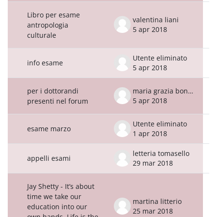
Libro per esame
valentina liani
antropologia
5 apr 2018
culturale
Utente eliminato
info esame
5 apr 2018
per i dottorandi
maria grazia boninfante
5 apr 2018
presenti nel forum
Utente eliminato
esame marzo
1 apr 2018
letteria tomasello
appelli esami
29 mar 2018
Jay Shetty - It’s about
time we take our
martina litterio
education into our
25 mar 2018
own hands. Life is the