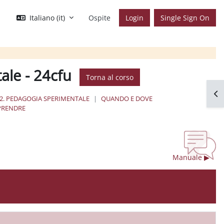
Italiano ‎(it)‎
Ospite
Login
Single Sign On
ale - 24cfu
Torna al corso
Apr
2. PEDAGOGIA SPERIMENTALE
QUANDO E DOVE
PPRENDRE
Manuale ▶︎