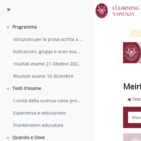
Vai al contenuto principale
Programma
Minimizza
Istruzioni per la prova scritta a distanza
Indicazioni, gruppi e orari esame 21 ottobre
risultati esame 21 Ottobre 2022 ALL
Risultati esame 16 dicembre
Meiri
Testi d'esame
Minimizza
◀︎ Tes
L'unità della scienza come problema sociale
Esperienza e educazione
Modali
Frankenstein educatore
Quando e Dove
Minimizza