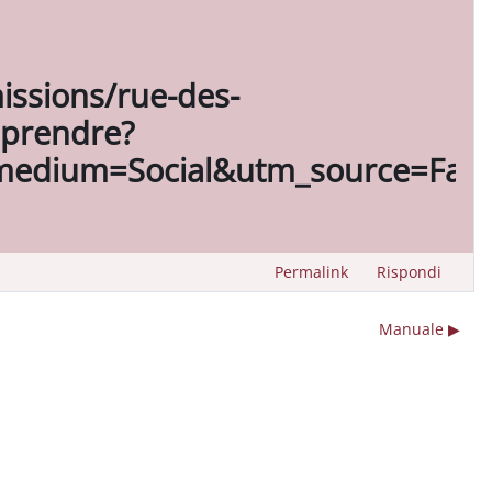
issions/rue-des-
apprendre?
edium=Social&utm_source=Face
Permalink
Rispondi
Manuale ▶︎