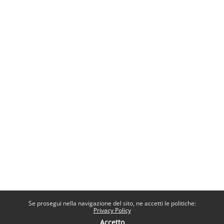
Se prosegui nella navigazione del sito, ne accetti le politiche:
Privacy Policy
Accetto