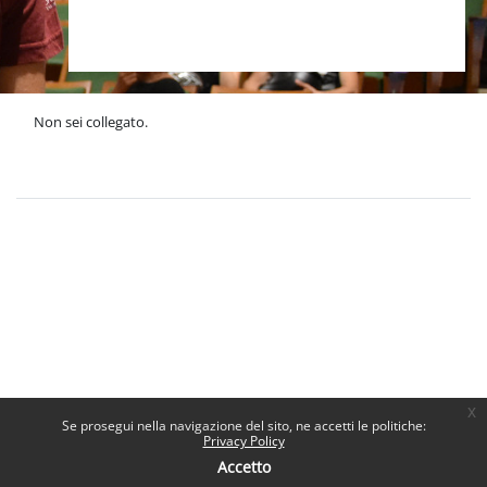
Non sei collegato.
Politiche
Ottieni l'app mobile
x
Se prosegui nella navigazione del sito, ne accetti le politiche:
Privacy Policy
Accetto