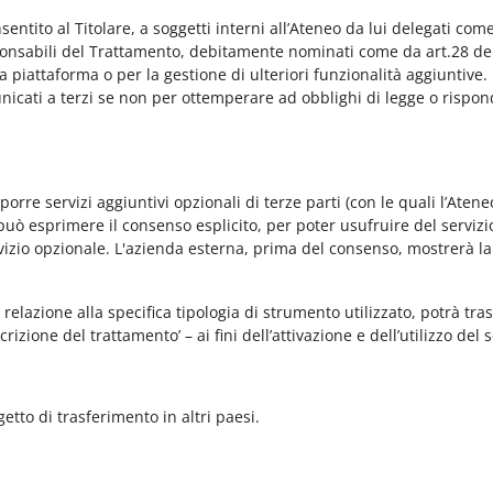
onsentito al Titolare, a soggetti interni all’Ateneo da lui delegati co
Responsabili del Trattamento, debitamente nominati come da art.28 de
piattaforma o per la gestione di ulteriori funzionalità aggiuntive.
municati a terzi se non per ottemperare ad obblighi di legge o rispon
re servizi aggiuntivi opzionali di terze parti (con le quali l’Ateneo
può esprimere il consenso esplicito, per poter usufruire del servizi
ervizio opzionale. L'azienda esterna, prima del consenso, mostrerà la
relazione alla specifica tipologia di strumento utilizzato, potrà tra
rizione del trattamento’ – ai fini dell’attivazione e dell’utilizzo del 
getto di trasferimento in altri paesi.