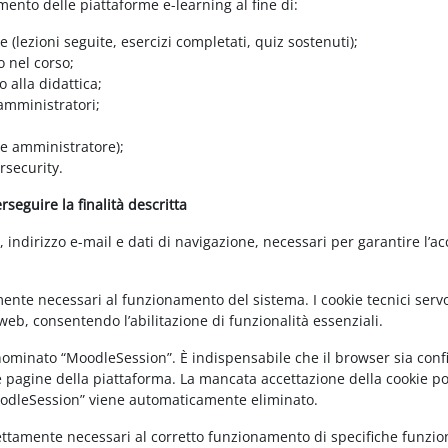
amento delle piattaforme e-learning al fine di:
e (lezioni seguite, esercizi completati, quiz sostenuti);
o nel corso;
 alla didattica;
 amministratori;
 e amministratore);
rsecurity.
seguire la finalità descritta
ndirizzo e-mail e dati di navigazione, necessari per garantire l’ac
mente necessari al funzionamento del sistema. I cookie tecnici servo
eb, consentendo l’abilitazione di funzionalità essenziali.
enominato “MoodleSession”. È indispensabile che il browser sia confi
e pagine della piattaforma. La mancata accettazione della cookie poli
MoodleSession” viene automaticamente eliminato.
rettamente necessari al corretto funzionamento di specifiche funziona