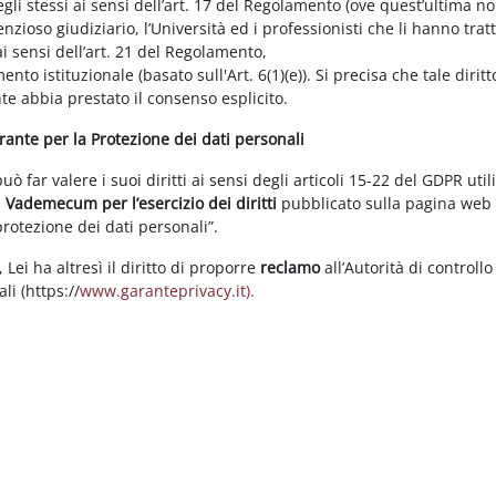
gli stessi ai sensi dell’art. 17 del Regolamento (ove quest’ultima n
enzioso giudiziario, l’Università ed i professionisti che li hanno tratt
i sensi dell’art. 21 del Regolamento,
tamento istituzionale (basato sull'Art. 6(1)(e)). Si precisa che tale di
nte abbia prestato il consenso esplicito.
arante per la Protezione dei dati personali
 far valere i suoi diritti ai sensi degli articoli 15-22 del GDPR util
l
Vademecum per l’esercizio dei diritti
pubblicato sulla pagina we
 protezione dei dati personali”.
Lei ha altresì il diritto di proporre
reclamo
all’Autorità di controllo
li (https://
www.garanteprivacy.it).