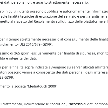
dei dati personali oltre quanto strettamente necessario.
at) in cui gli utenti possono pubblicare autonomamente informazioni 
e sole finalità tecniche di erogazione del servizio e per garantirne 
 soggetto al rispetto del Regolamento sull’utilizzo delle piattaforme 
 per il tempo strettamente necessario al conseguimento delle finalit
Regolamento (UE) 2016/679 (GDPR).
simo di 365 giorni esclusivamente per finalità di sicurezza, monitor
tà e integrità dei dati.
 per le finalità sopra indicate avvengono su server ubicati all’interno
nitori possono venire a conoscenza dei dati personali degli interessa
 28 GDPR.
amento la società “Mediatouch 2000”
el trattamento, ricorrendone le condizioni, l’
accesso
ai dati personal