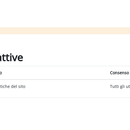
attive
o
Consenso 
itiche del sito
Tutti gli u