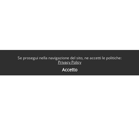
Se prosegui nella navigazione del sito, ne accetti le politiche:
Privacy Policy
Accetto
Contatti
Help desk
Sapienza Università di Roma