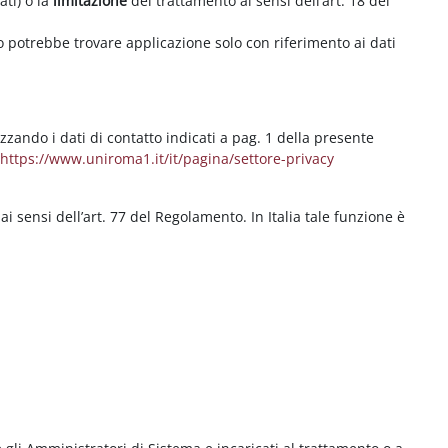
ati) o la
limitazione
del trattamento ai sensi dell’art. 18 del
ritto potrebbe trovare applicazione solo con riferimento ai dati
izzando i dati di contatto indicati a pag. 1 della presente
b
https://www.uniroma1.it/it/pagina/settore-privacy
 ai sensi dell’art. 77 del Regolamento. In Italia tale funzione è