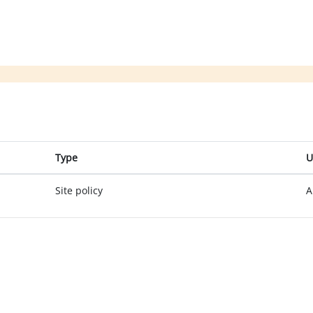
Type
U
Site policy
A