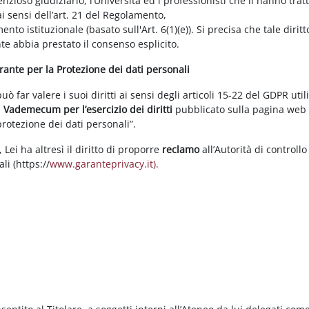
enzioso giudiziario, l’Università ed i professionisti che li hanno tratt
i sensi dell’art. 21 del Regolamento,
tamento istituzionale (basato sull'Art. 6(1)(e)). Si precisa che tale di
nte abbia prestato il consenso esplicito.
arante per la Protezione dei dati personali
 far valere i suoi diritti ai sensi degli articoli 15-22 del GDPR util
l
Vademecum per l’esercizio dei diritti
pubblicato sulla pagina we
 protezione dei dati personali”.
Lei ha altresì il diritto di proporre
reclamo
all’Autorità di controllo
li (https://
www.garanteprivacy.it).