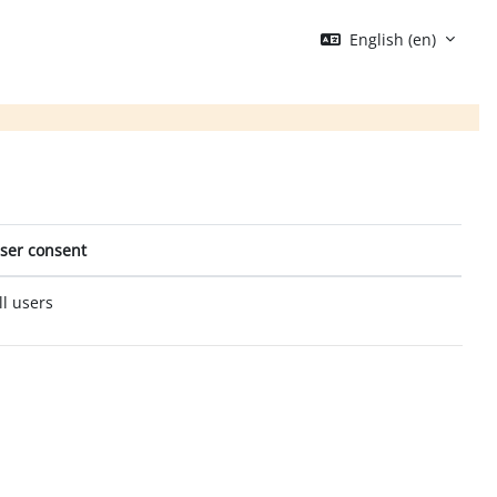
English ‎(en)‎
ser consent
ll users