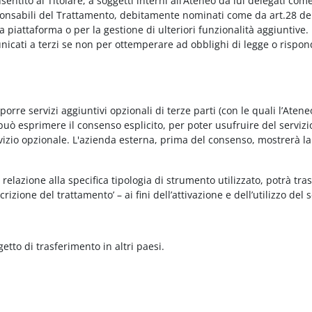
onsentito al Titolare, a soggetti interni all’Ateneo da lui delegati co
Responsabili del Trattamento, debitamente nominati come da art.28 de
piattaforma o per la gestione di ulteriori funzionalità aggiuntive.
municati a terzi se non per ottemperare ad obblighi di legge o rispon
re servizi aggiuntivi opzionali di terze parti (con le quali l’Ateneo
può esprimere il consenso esplicito, per poter usufruire del servizi
ervizio opzionale. L'azienda esterna, prima del consenso, mostrerà la
relazione alla specifica tipologia di strumento utilizzato, potrà tra
rizione del trattamento’ – ai fini dell’attivazione e dell’utilizzo del 
getto di trasferimento in altri paesi.