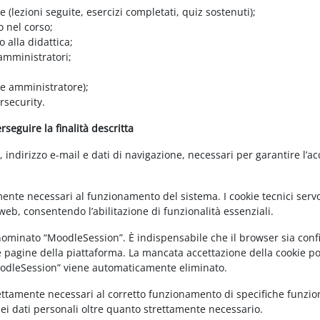
e (lezioni seguite, esercizi completati, quiz sostenuti);
o nel corso;
 alla didattica;
 amministratori;
 e amministratore);
rsecurity.
seguire la finalità descritta
ndirizzo e-mail e dati di navigazione, necessari per garantire l’ac
mente necessari al funzionamento del sistema. I cookie tecnici servo
eb, consentendo l’abilitazione di funzionalità essenziali.
enominato “MoodleSession”. È indispensabile che il browser sia confi
e pagine della piattaforma. La mancata accettazione della cookie poli
MoodleSession” viene automaticamente eliminato.
rettamente necessari al corretto funzionamento di specifiche funziona
dei dati personali oltre quanto strettamente necessario.