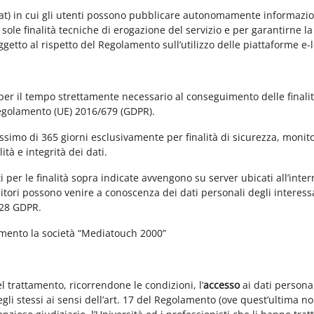
at) in cui gli utenti possono pubblicare autonomamente informazioni 
e sole finalità tecniche di erogazione del servizio e per garantirne 
 soggetto al rispetto del Regolamento sull’utilizzo delle piattaforme 
 per il tempo strettamente necessario al conseguimento delle finalit
Regolamento (UE) 2016/679 (GDPR).
simo di 365 giorni esclusivamente per finalità di sicurezza, monitor
tà e integrità dei dati.
 per le finalità sopra indicate avvengono su server ubicati all’interno
nitori possono venire a conoscenza dei dati personali degli interessa
 28 GDPR.
amento la società “Mediatouch 2000”
el trattamento, ricorrendone le condizioni, l’
accesso
ai dati personal
gli stessi ai sensi dell’art. 17 del Regolamento (ove quest’ultima n