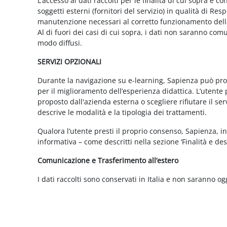
L’accesso ai dati raccolti per le finalità di cui sopra è c
soggetti esterni (fornitori del servizio) in qualità di 
manutenzione necessari al corretto funzionamento della 
Al di fuori dei casi di cui sopra, i dati non saranno co
modo diffusi.
SERVIZI OPZIONALI
Durante la navigazione su e-learning, Sapienza può propor
per il miglioramento dell’esperienza didattica. L’utente 
proposto dall'azienda esterna o scegliere rifiutare il s
descrive le modalità e la tipologia dei trattamenti.
Qualora l’utente presti il proprio consenso, Sapienza, in 
informativa – come descritti nella sezione ‘Finalità e desc
Comunicazione e Trasferimento all’estero
I dati raccolti sono conservati in Italia e non saranno og