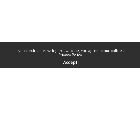
If you continue browsing this website, you agree to our policies:
Privacy Policy
Accept
Contatti
Help desk
Sapienza Università di Roma
Piazzale Aldo Moro 5, 00185 Roma