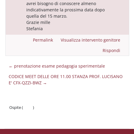
avrei bisogno di conoscere almeno
indicativamente la prossima data dopo
quella del 15 marzo.
Grazie mille
Stefania
Permalink
Visualizza intervento genitore
Rispondi
← prenotazione esame pedagogia sperimentale
CODICE MEET DELLE ORE 11.00 STANZA PROF. LUCISANO
E' CFX-QZZI-BWZ →
Ospite (
Login
)
Politiche
Ottieni l'app mobile