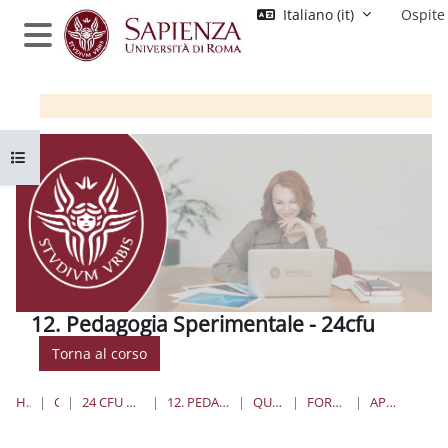
Vai al contenuto principale
Italiano ‎(it)‎
Ospite
Pannello laterale
Apri indice del corso
12. Pedagogia Sperimentale - 24cfu
Torna al corso
HOME
CORSI
24 CFU PER L'INSEGNAMENTO
12. PEDAGOGIA SPERIMENTALE
QUANDO E DOVE
FORUM DISCUSSIONI
APPELLI D'ESAME