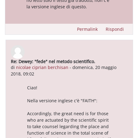
ho letto solo il testo già tradotto, non c'è
la versione inglese di questo.
Permalink
Rispondi
Re: Dewey: "fede" nel metodo scientifico.
In riposta a Utente eliminato
di
nicolae ciprian berchisan
-
domenica, 20 maggio
2018, 09:02
Ciao!
Nella versione inglese c'è "FAITH":
Accordingly, the great need is for those
who are actuated by the scientific spirit
to take counsel legarding the place and
function of science in the total scene of