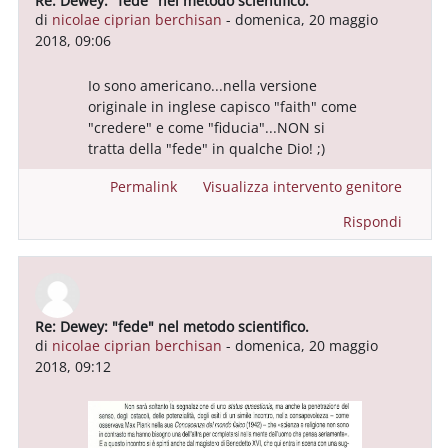
Re: Dewey: "fede" nel metodo scientifico.
In riposta a Utente eliminato
di
nicolae ciprian berchisan
-
domenica, 20 maggio
2018, 09:06
Io sono americano...nella versione
originale in inglese capisco "faith" come
"credere" e come "fiducia"...NON si
tratta della "fede" in qualche Dio! ;)
Permalink
Visualizza intervento genitore
Rispondi
Re: Dewey: "fede" nel metodo scientifico.
In riposta a Utente eliminato
di
nicolae ciprian berchisan
-
domenica, 20 maggio
2018, 09:12