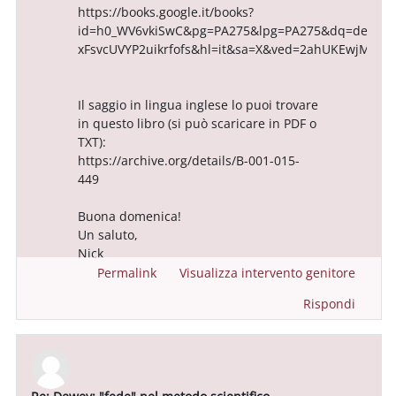
https://books.google.it/books?
id=h0_WV6vkiSwC&pg=PA275&lpg=PA275&dq=dewey+the
xFsvcUVYP2uikrfofs&hl=it&sa=X&ved=2ahUKEwjMp
Il saggio in lingua inglese lo puoi trovare
in questo libro (si può scaricare in PDF o
TXT):
https://archive.org/details/B-001-015-
449
Buona domenica!
Un saluto,
Nick
Permalink
Visualizza intervento genitore
Rispondi