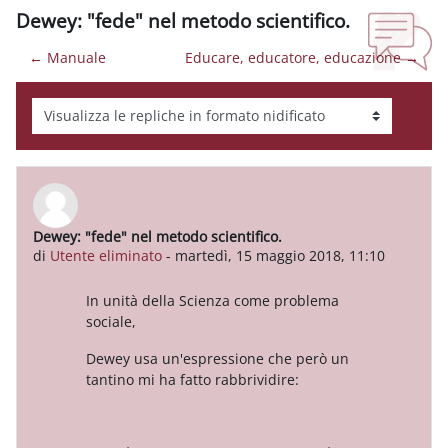
Dewey: "fede" nel metodo scientifico.
← Manuale
Educare, educatore, educazione →
Modalità visualizzazione
Dewey: "fede" nel metodo scientifico.
Numero di risposte: 3
di
Utente eliminato
-
martedì, 15 maggio 2018, 11:10
In unità della Scienza come problema
sociale,
Dewey usa un'espressione che però un
tantino mi ha fatto rabbrividire: