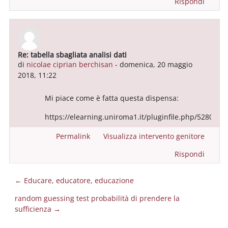
Rispondi
Re: tabella sbagliata analisi dati
In riposta a Utente eliminato
di
nicolae ciprian berchisan
-
domenica, 20 maggio
2018, 11:22
Mi piace come è fatta questa dispensa:
https://elearning.uniroma1.it/pluginfile.php/52807
Permalink
Visualizza intervento genitore
Rispondi
← Educare, educatore, educazione
random guessing test probabilità di prendere la
sufficienza →