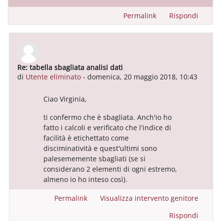
Permalink
Rispondi
Re: tabella sbagliata analisi dati
In riposta a Utente eliminato
di
Utente eliminato
-
domenica, 20 maggio 2018, 10:43
Ciao Virginia,
ti confermo che è sbagliata. Anch'io ho
fatto i calcoli e verificato che l'indice di
facilità è etichettato come
disciminatività e quest'ultimi sono
palesememente sbagliati (se si
considerano 2 elementi di ogni estremo,
almeno io ho inteso così).
Permalink
Visualizza intervento genitore
Rispondi