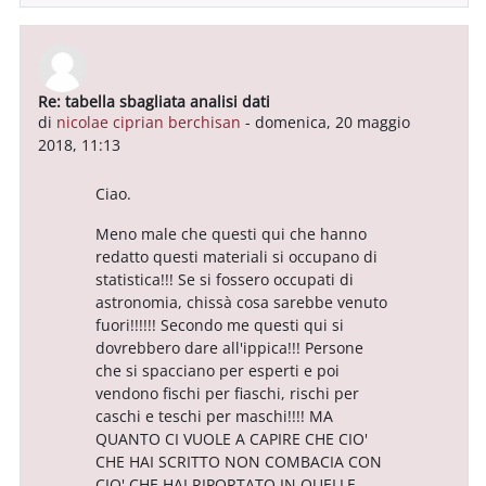
Re: tabella sbagliata analisi dati
In riposta a Utente eliminato
di
nicolae ciprian berchisan
-
domenica, 20 maggio
2018, 11:13
Ciao.
Meno male che questi qui che hanno
redatto questi materiali si occupano di
statistica!!! Se si fossero occupati di
astronomia, chissà cosa sarebbe venuto
fuori!!!!!! Secondo me questi qui si
dovrebbero dare all'ippica!!! Persone
che si spacciano per esperti e poi
vendono fischi per fiaschi, rischi per
caschi e teschi per maschi!!!! MA
QUANTO CI VUOLE A CAPIRE CHE CIO'
CHE HAI SCRITTO NON COMBACIA CON
CIO' CHE HAI RIPORTATO IN QUELLE