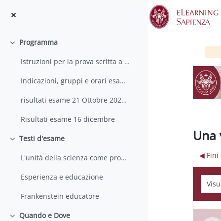
Vai al contenuto principale
Programma
Minimizza
Istruzioni per la prova scritta a distanza
Indicazioni, gruppi e orari esame 21 ottobre
risultati esame 21 Ottobre 2022 ALL
Risultati esame 16 dicembre
Una 
Testi d'esame
Minimizza
◀︎ Fin
L'unità della scienza come problema sociale
Esperienza e educazione
Modali
Frankenstein educatore
Quando e Dove
Minimizza