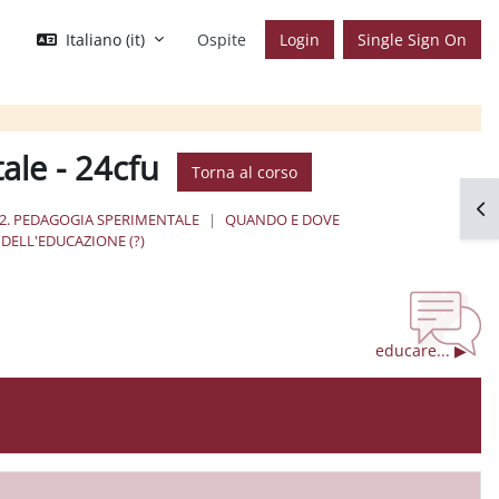
Italiano ‎(it)‎
Ospite
Login
Single Sign On
ale - 24cfu
Torna al corso
Apr
2. PEDAGOGIA SPERIMENTALE
QUANDO E DOVE
DELL'EDUCAZIONE (?)
educare... ▶︎