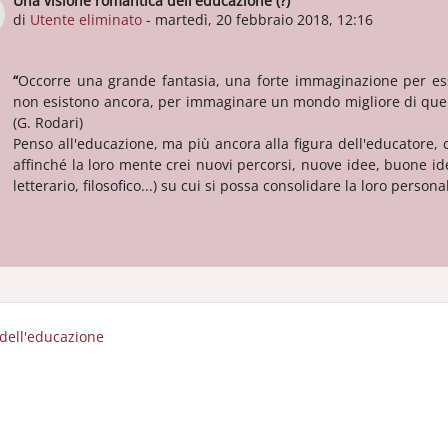
Una visione romantica dell'educazione (?)
Numero di risposte: 0
di
Utente eliminato
-
martedì, 20 febbraio 2018, 12:16
“
Occorre una grande fantasia, una forte immaginazione per es
non esistono ancora, per immaginare un mondo migliore di quello
(G. Rodari)
Penso all'educazione, ma più ancora alla figura dell'educatore, 
affinché la loro mente crei nuovi percorsi, nuove idee, buone idee
letterario, filosofico...) su cui si possa consolidare la loro personal
i dell'educazione