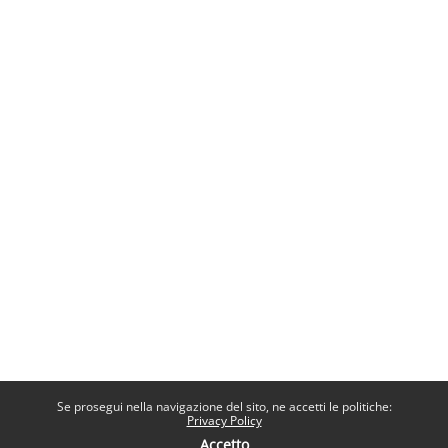
Se prosegui nella navigazione del sito, ne accetti le politiche:
Privacy Policy
Accetto