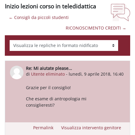
Inizio lezioni corso in teledidattica
← Consigli da piccoli studenti
RICONOSCIMENTO CREDITI →
Modalità visualizzazione
Re: Mi aiutate please...
Numero di risposte: 0
di
Utente eliminato
-
lunedì, 9 aprile 2018, 16:40
Grazie per il consiglio!
Che esame di antropologia mi
consiglieresti?
Permalink
Visualizza intervento genitore