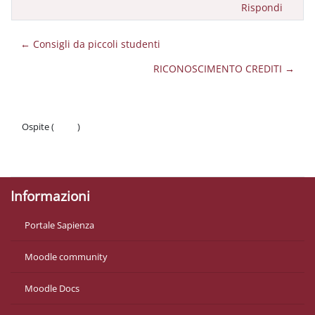
Rispondi
← Consigli da piccoli studenti
RICONOSCIMENTO CREDITI →
Ospite (
Login
)
Politiche
Ottieni l'app mobile
Informazioni
Portale Sapienza
Moodle community
Moodle Docs