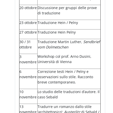
20 ottobre
Discussione per gruppi delle prove
di traduzione
23 ottobre
Traduzione Hein / Pelny
27 ottobre
Traduzione Hein Pelny
30 / 31
Traduzione Martin Luther,
Sendbrief
ottobre
vom Dolmetschen
Workshop col prof. Arno Dusini,
3
Università di Vienna
novembre
6
Correzione testi Hein / Pelny e
novembre
osservazioni sullo stile. Racconto
breve contemporaneo.
10
Lo studio delle traduzioni d’autore. Il
novembre
caso Sebald
13
Tradurre un romanzo dallo stile
novembre
‘architettonico’:
Austerlitz
di Sebald /