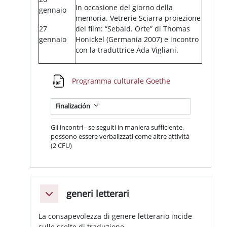
In occasione del giorno della
gennaio
memoria. Vetrerie Sciarra proiezione
27
del film: “Sebald. Orte” di Thomas
gennaio
Honickel (Germania 2007) e incontro
con la traduttrice Ada Vigliani.
Archivo
Programma culturale Goethe
Finalización
Gli incontri - se seguiti in maniera sufficiente,
possono essere verbalizzati come altre attività
(2 CFU)
generi letterari
Colapsar
La consapevolezza di genere letterario incide
sulle scelte di traduzione.