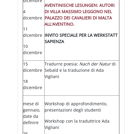
dicembre
AVENTINISCHE LESUNGEN: AUTORI
4
DI VILLA MASSIMO LEGGONO NEL
dicembre
PALAZZO DEI CAVALIERI DI MALTA
ALL'AVENTINO.
11
dicembre
INVITO SPECIALE PER LA WERKSTATT
SAPIENZA
10
dicembre
15
Tradurre poesia:
Nach der Natur
di
dicembre
Sebald e la traduzione di Ada
Vigliani
18
dicembre
mese di
Workshop di approfondimento,
gennaio,
presentazioni degli studenti
date da
Workshop con la traduttrice Ada
definire
Vigliani
26