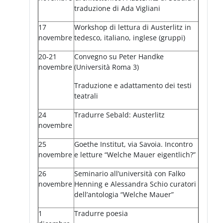
traduzione di Ada Vigliani
17
Workshop di lettura di Austerlitz in
novembre
tedesco, italiano, inglese (gruppi)
20-21
Convegno su Peter Handke
novembre
(Università Roma 3)
Traduzione e adattamento dei testi
teatrali
24
Tradurre Sebald: Austerlitz
novembre
25
Goethe Institut, via Savoia. Incontro
novembre
e letture “Welche Mauer eigentlich?”
26
Seminario all’università con Falko
novembre
Henning e Alessandra Schio curatori
dell’antologia “Welche Mauer”
1
Tradurre poesia