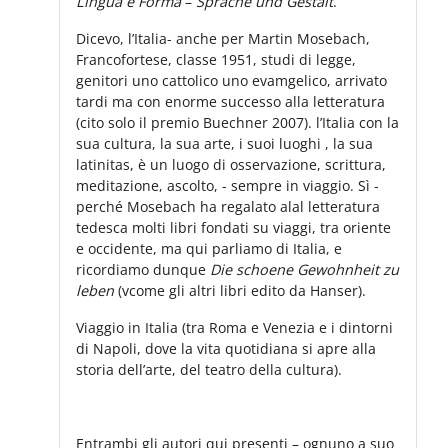
Lingua e Forma
–
Sprache und Gestalt
.
Dicevo, l’Italia- anche per Martin Mosebach,
Francofortese, classe 1951, studi di legge,
genitori uno cattolico uno evamgelico, arrivato
tardi ma con enorme successo alla letteratura
(cito solo il premio Buechner 2007). l’Italia con la
sua cultura, la sua arte, i suoi luoghi , la sua
latinitas, è un luogo di osservazione, scrittura,
meditazione, ascolto, - sempre in viaggio. Sì -
perché Mosebach ha regalato alal letteratura
tedesca molti libri fondati su viaggi, tra oriente
e occidente, ma qui parliamo di Italia, e
ricordiamo dunque
Die schoene Gewohnheit zu
leben
(vcome gli altri libri edito da Hanser).
Viaggio in Italia (tra Roma e Venezia e i dintorni
di Napoli, dove la vita quotidiana si apre alla
storia dell’arte, del teatro della cultura).
Entrambi gli autori qui presenti – ognuno a suo