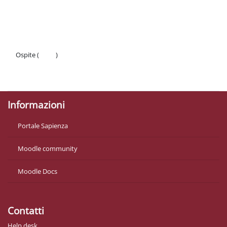
Schema della sezione
Ospite (
Login
)
Politiche
Ottieni l'app mobile
Informazioni
Portale Sapienza
Moodle community
Moodle Docs
Contatti
Help desk