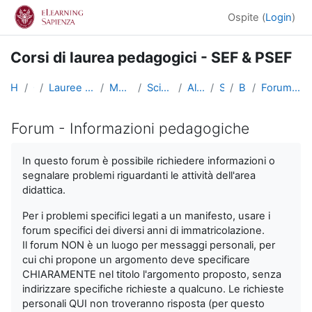
Vai al contenuto principale
Ospite (
Login
)
Corsi di laurea pedagogici - SEF & PSEF
Home
Corsi
Lauree triennali, magistrali, a ciclo unico
Medicina e Psicologia
Scienze dell'Educazione
Altri insegnamenti
SciEdu2
Benvenuti!
Forum - Informazioni pedagogiche
Forum - Informazioni pedagogiche
Aggregazione dei criteri
In questo forum è possibile richiedere informazioni o
segnalare problemi riguardanti le attività dell'area
didattica.
Per i problemi specifici legati a un manifesto, usare i
forum specifici dei diversi anni di immatricolazione.
Il forum NON è un luogo per messaggi personali, per
cui chi propone un argomento deve specificare
CHIARAMENTE nel titolo l'argomento proposto, senza
indirizzare specifiche richieste a qualcuno. Le richieste
personali QUI non troveranno risposta (per questo