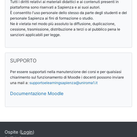
Tutti i diritti relativi ai materiali didattici e ai contenuti presenti in
piattaforma sono riservati a Sapienza e ai suoi autori.
È consentito l'uso personale dello stesso da parte degli studenti e del
personale Sapienza ai fini di formazione o studio.
Ne è vietata nel modo più assoluto la diffusione, duplicazione,
cessione, trasmissione, distribuzione a terzi o al pubblico pena le
sanzioni applicabili per legge.
Salta SUPPORTO
SUPPORTO
Per essere supportati nella manutenzione dei corsi e per qualsiasi
chiarimento sul funzionamento di Moodle i docenti possono inviare
una mail a:
supportoelearningsapienza@
uniroma1.it
Documentazione Moodle
Blocchi supplementari
Ospite (
Login
)