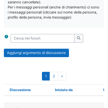
saranno cancellate).
Per i messaggi personali (anche di chiarimento) ci sono
i messaggi personali (cliccare sul nome della persona,
profilo della persona, invia messaggio)
Cerca nei forum
Cerca nei forum
Aggiungi argomento di discussione
Pagina 1
Pagina 2
Pagina successiva
1
2
»
Discussione
Iniziato da
Ul
Stato
Elenco delle discussioni. Visualizzaz