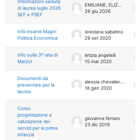
Informazioni seduta
EMILIANE, ELIZABETH, MARIE RUBAT DU MERAC
di laurea luglio 2026
26 giu 2026
SEF e PSEF
Info esame Magni
loredana sabatino
Politica Economica
29 set 2020
Info sulla 3ª rata di
letizia angelelli
Marzo!
15 mar 2020
Documenti da
alessia chevalier di miceli
presentare per la
18 gen 2020
laurea
Corso
progettazione e
giovanna ferraro
valutazione dei
23 dic 2019
servizi per la prima
infanzia