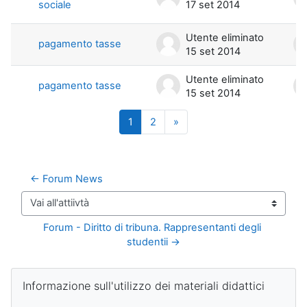
sociale
17 set 2014
Utente eliminato
pagamento tasse
15 set 2014
Utente eliminato
pagamento tasse
15 set 2014
Pagina 1
Pagina 2
Pagina successiva
1
2
»
← Forum News
Vai all'attiivtà
Forum - Diritto di tribuna. Rappresentanti degli 
studentii →
Blocchi
Salta Informazione sull'utilizzo dei materiali didattici
Informazione sull'utilizzo dei materiali didattici