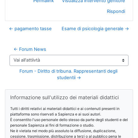
Permalink
Visualizza intervento genitore
Rispondi
← pagamento tasse
Esame di psicologia generale →
← Forum News
Vai all'attiivtà
Forum - Diritto di tribuna. Rappresentanti degli 
studentii →
Blocchi
Salta Informazione sull'utilizzo dei materiali didattici
Informazione sull'utilizzo dei materiali didattici
Tutti i diritti relativi ai materiali didattici e ai contenuti presenti in
piattaforma sono riservati a Sapienza e ai suoi autori.
È consentito l'uso personale dello stesso da parte degli studenti e del
personale Sapienza ai fini di formazione o studio.
Ne è vietata nel modo più assoluto la diffusione, duplicazione,
cessione, trasmissione, distribuzione a terzi o al pubblico pena le