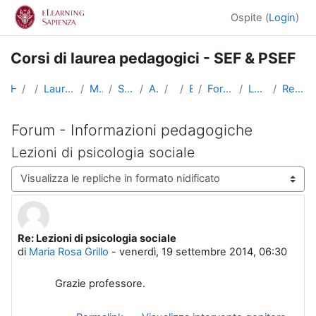
Vai al contenuto principale
Ospite (
Login
)
Corsi di laurea pedagogici - SEF & PSEF
Home
Corsi
Lauree triennali, magistrali, a ciclo unico
Medicina e Psicologia
Scienze dell'Educazione
Altri insegnamenti
SciEdu2
Benvenuti!
Forum - Informazioni pedagogiche
Lezioni di psicologia sociale
Re: Lezioni di psicologia sociale
Forum - Informazioni pedagogiche
Lezioni di psicologia sociale
Modalità visualizzazione
Re: Lezioni di psicologia sociale
Numero di risposte: 0
di
Maria Rosa Grillo
-
venerdì, 19 settembre 2014, 06:30
Grazie professore.