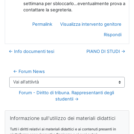
settimana per sbloccarlo...eventualmente prova a
contattare la segreteria.
Permalink
Visualizza intervento genitore
Rispondi
← Info documenti tesi
PIANO DI STUDI →
← Forum News
Vai all'attiivtà
Forum - Diritto di tribuna. Rappresentanti degli 
studentii →
Blocchi
Salta Informazione sull'utilizzo dei materiali didattici
Informazione sull'utilizzo dei materiali didattici
Tutti i diritti relativi ai materiali didattici e ai contenuti presenti in