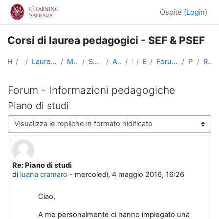
Vai al contenuto principale
Ospite (
Login
)
Corsi di laurea pedagogici - SEF & PSEF
Home
Corsi
Lauree triennali, magistrali, a ciclo unico
Medicina e Psicologia
Scienze dell'Educazione
Altri insegnamenti
SciEdu2
Benvenuti!
Forum - Informazioni pedagogiche
Piano di studi
Re: Piano di studi
Forum - Informazioni pedagogiche
Piano di studi
Modalità visualizzazione
Re: Piano di studi
Numero di risposte: 0
di
luana cramaro
-
mercoledì, 4 maggio 2016, 16:26
Ciao,
A me personalmente ci hanno impiegato una