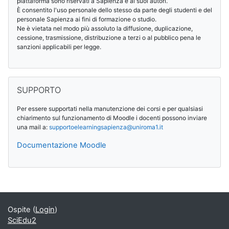
piattaforma sono riservati a Sapienza e ai suoi autori.
È consentito l'uso personale dello stesso da parte degli studenti e del
personale Sapienza ai fini di formazione o studio.
Ne è vietata nel modo più assoluto la diffusione, duplicazione,
cessione, trasmissione, distribuzione a terzi o al pubblico pena le
sanzioni applicabili per legge.
Salta SUPPORTO
SUPPORTO
Per essere supportati nella manutenzione dei corsi e per qualsiasi
chiarimento sul funzionamento di Moodle i docenti possono inviare
una mail a:
supportoelearningsapienza@
uniroma1.it
Documentazione Moodle
Blocchi supplementari
Ospite (
Login
)
SciEdu2