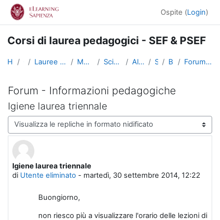
Vai al contenuto principale
Ospite (
Login
)
Corsi di laurea pedagogici - SEF & PSEF
Home
Corsi
Lauree triennali, magistrali, a ciclo unico
Medicina e Psicologia
Scienze dell'Educazione
Altri insegnamenti
SciEdu2
Benvenuti!
Forum - Informazioni pedagogiche
Forum - Informazioni pedagogiche
Igiene laurea triennale
Modalità visualizzazione
Igiene laurea triennale
Numero di risposte: 0
di
Utente eliminato
-
martedì, 30 settembre 2014, 12:22
Buongiorno,
non riesco più a visualizzare l'orario delle lezioni di