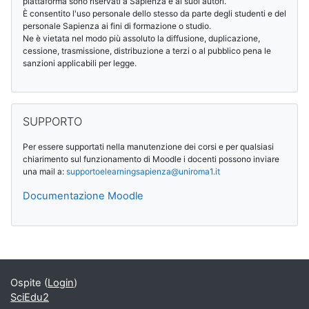
piattaforma sono riservati a Sapienza e ai suoi autori.
È consentito l'uso personale dello stesso da parte degli studenti e del
personale Sapienza ai fini di formazione o studio.
Ne è vietata nel modo più assoluto la diffusione, duplicazione,
cessione, trasmissione, distribuzione a terzi o al pubblico pena le
sanzioni applicabili per legge.
Salta SUPPORTO
SUPPORTO
Per essere supportati nella manutenzione dei corsi e per qualsiasi
chiarimento sul funzionamento di Moodle i docenti possono inviare
una mail a:
supportoelearningsapienza@
uniroma1.it
Documentazione Moodle
Blocchi supplementari
Ospite (
Login
)
SciEdu2