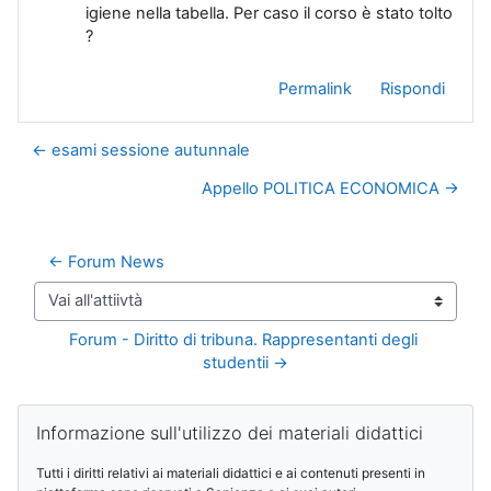
igiene nella tabella. Per caso il corso è stato tolto
?
Permalink
Rispondi
← esami sessione autunnale
Appello POLITICA ECONOMICA →
← Forum News
Vai all'attiivtà
Forum - Diritto di tribuna. Rappresentanti degli 
studentii →
Blocchi
Salta Informazione sull'utilizzo dei materiali didattici
Informazione sull'utilizzo dei materiali didattici
Tutti i diritti relativi ai materiali didattici e ai contenuti presenti in