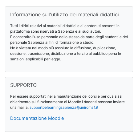
Blocchi
Salta Informazione sull'utilizzo dei materiali didattici
Informazione sull'utilizzo dei materiali didattici
Tutti i diritti relativi ai materiali didattici e ai contenuti presenti in
piattaforma sono riservati a Sapienza e ai suoi autori.
È consentito l'uso personale dello stesso da parte degli studenti e del
personale Sapienza ai fini di formazione o studio.
Ne è vietata nel modo più assoluto la diffusione, duplicazione,
cessione, trasmissione, distribuzione a terzi o al pubblico pena le
sanzioni applicabili per legge.
Salta SUPPORTO
SUPPORTO
Per essere supportati nella manutenzione dei corsi e per qualsiasi
chiarimento sul funzionamento di Moodle i docenti possono inviare
una mail a:
supportoelearningsapienza@
uniroma1.it
Documentazione Moodle