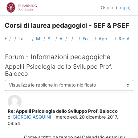
Vai al contenuto principale
Ospite (
Login
)
Corsi di laurea pedagogici - SEF & PSEF
Home
Corsi
Lauree triennali, magistrali, a ciclo unico
Medicina e Psicologia
Scienze dell'Educazione
Altri insegnamenti
SciEdu2
Benvenuti!
Forum - Informazioni pedagogiche
Appelli Psicologia dello Sviluppo Prof. Baiocco
Re: Appelli Psicologia dello Sviluppo Prof. Baiocco
Forum - Informazioni pedagogiche
Appelli Psicologia dello Sviluppo Prof.
Baiocco
Modalità visualizzazione
Re: Appelli Psicologia dello Sviluppo Prof. Baiocco
Numero di risposte: 0
di
GIORGIO ASQUINI
-
mercoledì, 20 dicembre 2017,
09:54
Come scritto da tempo nel Calendario esami su