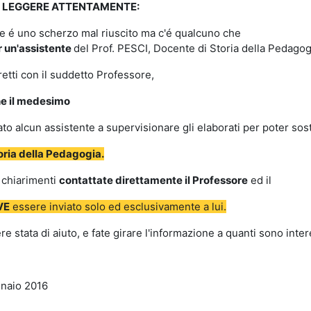
 LEGGERE ATTENTAMENTE:
e é uno scherzo mal riuscito ma c'é qualcuno che
r un'assistente
del Prof. PESCI, Docente di Storia della Pedagog
retti con il suddetto Professore,
e il medesimo
to alcun assistente a supervisionare gli elaborati per poter so
oria della Pedagogia.
 chiarimenti
contattate direttamente il Professore
ed il
VE
essere inviato solo ed esclusivamente a lui.
e stata di aiuto, e fate girare l'informazione a quanti sono inter
naio 2016