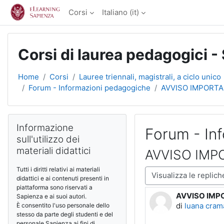
Vai al contenuto principale
Corsi
Italiano ‎(it)‎
Corsi di laurea pedagogici -
Home
Corsi
Lauree triennali, magistrali, a ciclo unico
Forum - Informazioni pedagogiche
AVVISO IMPORTA
Blocchi
Salta Informazione sull'utilizzo dei materiali didattici
Informazione
Forum - In
sull'utilizzo dei
materiali didattici
AVVISO IMP
Tutti i diritti relativi ai materiali
Modalità visualizzazio
didattici e ai contenuti presenti in
piattaforma sono riservati a
AVVISO IMP
Numero di ris
Sapienza e ai suoi autori.
di
luana cram
È consentito l'uso personale dello
stesso da parte degli studenti e del
personale Sapienza ai fini di