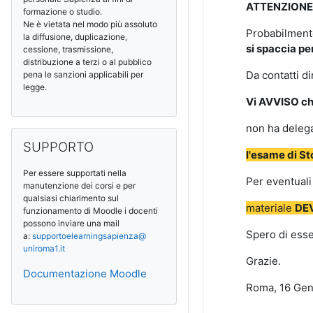
ATTENZIONE
formazione o studio.
Ne è vietata nel modo più assoluto
Probabilment
la diffusione, duplicazione,
si spaccia pe
cessione, trasmissione,
distribuzione a terzi o al pubblico
Da contatti di
pena le sanzioni applicabili per
legge.
Vi AVVISO ch
non ha delega
Salta SUPPORTO
SUPPORTO
l'esame di St
Per essere supportati nella
Per eventuali
manutenzione dei corsi e per
qualsiasi chiarimento sul
materiale
DE
funzionamento di Moodle i docenti
possono inviare una mail
Spero di esser
a:
supportoelearningsapienza@
uniroma1.it
Grazie.
Documentazione Moodle
Roma, 16 Gen