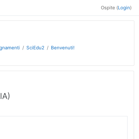
Ospite (
Login
)
egnamenti
SciEdu2
Benvenuti!
IA)