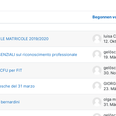
Begonnen v
men - 9 von 9
luisa 
LE MATRICOLE 2019/2020
12. Ok
gelösc
SENZIALI sul riconoscimento professionale
19. Mä
gelösc
CFU per FIT
30. No
tesche del 31 marzo
23. Mä
olga m
 bernardini
31. Mä
gelösc