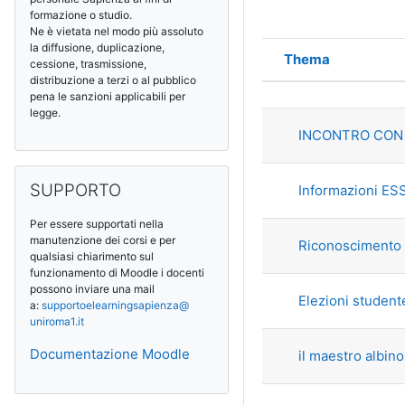
formazione o studio.
Ne è vietata nel modo più assoluto
la diffusione, duplicazione,
Thema
cessione, trasmissione,
Status
distribuzione a terzi o al pubblico
Liste der The
pena le sanzioni applicabili per
legge.
INCONTRO CON 
SUPPORTO überspringen
SUPPORTO
Informazioni ES
Per essere supportati nella
manutenzione dei corsi e per
Riconoscimento 
qualsiasi chiarimento sul
funzionamento di Moodle i docenti
possono inviare una mail
Elezioni studen
a:
supportoelearningsapienza@
uniroma1.it
Documentazione Moodle
il maestro albino