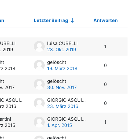
on
Letzter Beitrag
Antworten
Aktion
CUBELLI
luisa CUBELLI
1
t. 2019
23. Okt. 2019
ht
gelöscht
0
rz 2018
19. März 2018
ht
gelöscht
0
v. 2017
30. Nov. 2017
GIORGIO ASQUINI
GIORGIO ASQUINI
0
rz 2016
23. März 2016
artini
GIORGIO ASQUINI
1
rz 2015
1. Apr. 2015
ht
gelöscht