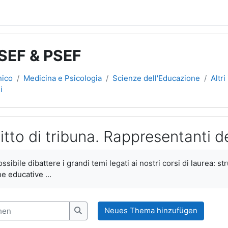
 SEF & PSEF
nico
Medicina e Psicologia
Scienze dell'Educazione
Altr
i
itto di tribuna. Rappresentanti de
gen
sibile dibattere i grandi temi legati ai nostri corsi di laurea: st
e educative ...
n
Neues Thema hinzufügen
Foren durchsuchen