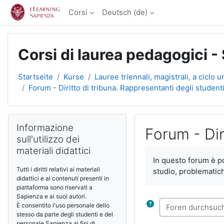
Zum Hauptinhalt
Corsi
Deutsch ‎(de)‎
Corsi di laurea pedagogici -
Startseite
Kurse
Lauree triennali, magistrali, a ciclo u
Forum - Diritto di tribuna. Rappresentanti degli studenti
Blöcke
Informazione sull'utilizzo dei materiali didattici überspringen
Informazione
Forum - Dir
sull'utilizzo dei
materiali didattici
Abschlussbedingun
In questo forum è pos
Tutti i diritti relativi ai materiali
studio, problematich
didattici e ai contenuti presenti in
piattaforma sono riservati a
Sapienza e ai suoi autori.
Foren durchsuche
È consentito l'uso personale dello
stesso da parte degli studenti e del
personale Sapienza ai fini di