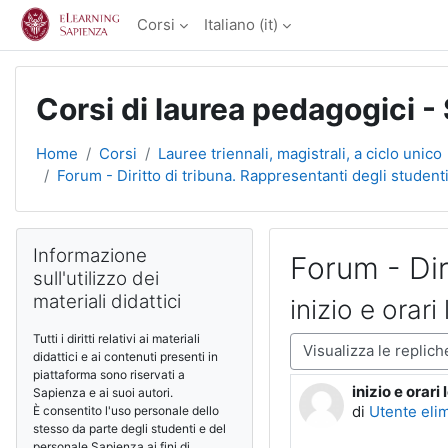
Vai al contenuto principale
Corsi
Italiano ‎(it)‎
Corsi di laurea pedagogici -
Home
Corsi
Lauree triennali, magistrali, a ciclo unico
Forum - Diritto di tribuna. Rappresentanti degli studenti
Blocchi
Salta Informazione sull'utilizzo dei materiali didattici
Informazione
Forum - Dir
sull'utilizzo dei
materiali didattici
inizio e orari 
Tutti i diritti relativi ai materiali
Modalità visualizzazio
didattici e ai contenuti presenti in
piattaforma sono riservati a
inizio e orari 
Numero di ris
Sapienza e ai suoi autori.
di
Utente eli
È consentito l'uso personale dello
stesso da parte degli studenti e del
personale Sapienza ai fini di