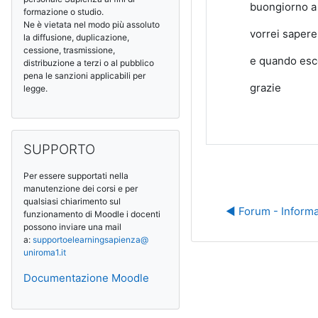
buongiorno a t
formazione o studio.
Ne è vietata nel modo più assoluto
vorrei sapere
la diffusione, duplicazione,
cessione, trasmissione,
e quando esco
distribuzione a terzi o al pubblico
pena le sanzioni applicabili per
grazie
legge.
Salta SUPPORTO
SUPPORTO
Per essere supportati nella
manutenzione dei corsi e per
qualsiasi chiarimento sul
◀︎ Forum - Inform
funzionamento di Moodle i docenti
possono inviare una mail
a:
supportoelearningsapienza@
uniroma1.it
Documentazione Moodle