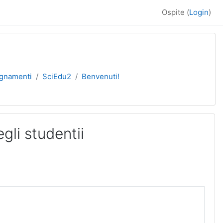
Ospite (
Login
)
egnamenti
SciEdu2
Benvenuti!
gli studentii