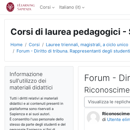
Vai al contenuto principale
Corsi
Italiano ‎(it)‎
Corsi di laurea pedagogici -
Home
Corsi
Lauree triennali, magistrali, a ciclo unico
Forum - Diritto di tribuna. Rappresentanti degli studenti
Blocchi
Salta Informazione sull'utilizzo dei materiali didattici
Informazione
Forum - Dir
sull'utilizzo dei
materiali didattici
Riconoscime
Tutti i diritti relativi ai materiali
Modalità visualizzazio
didattici e ai contenuti presenti in
piattaforma sono riservati a
Riconoscimen
Numero di ris
Sapienza e ai suoi autori.
di
Utente eli
È consentito l'uso personale dello
stesso da parte degli studenti e del
personale Sapienza ai fini di