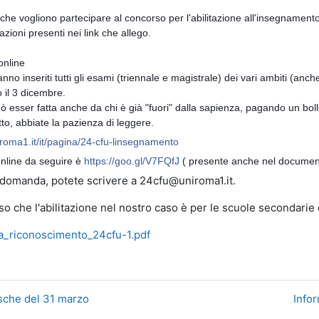
o che vogliono partecipare al concorso per l'abilitazione all'insegnament
azioni presenti nei link che allego.
 online
vanno inseriti tutti gli esami (triennale e magistrale) dei vari ambiti (anche
o il 3 dicembre.
uò esser fatta anche da chi è già "fuori" dalla sapienza, pagando un bollet
itto, abbiate la pazienza di leggere.
iroma1.it/it/pagina/24-cfu-linsegnamento
nline da seguire è
https://goo.gl/V7FQfJ
( presente anche nel document
 domanda, potete scrivere a 24cfu@uniroma1.it.
iso che l'abilitazione nel nostro caso è per le scuole secondarie d
_riconoscimento_24cfu-1.pdf
esche del 31 marzo
Info