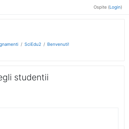
Ospite (
Login
)
egnamenti
SciEdu2
Benvenuti!
gli studentii