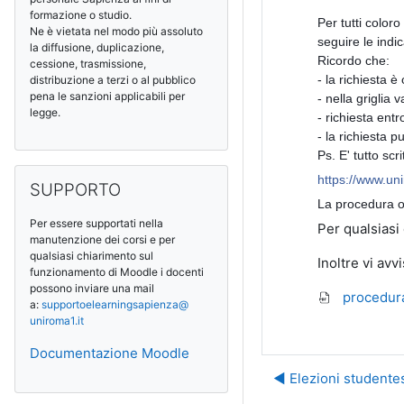
formazione o studio.
Per tutti color
Ne è vietata nel modo più assoluto
seguire le indic
la diffusione, duplicazione,
Ricordo che:
cessione, trasmissione,
- la richiesta è
distribuzione a terzi o al pubblico
pena le sanzioni applicabili per
- nella griglia 
legge.
- richiesta entr
- la richiesta p
Ps. E' tutto scr
Salta SUPPORTO
https://www.un
SUPPORTO
La procedura o
Per essere supportati nella
Per qualsiasi
manutenzione dei corsi e per
qualsiasi chiarimento sul
Inoltre vi avv
funzionamento di Moodle i docenti
possono inviare una mail
procedura
a:
supportoelearningsapienza@
uniroma1.it
Documentazione Moodle
◀︎ Elezioni student