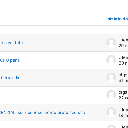
Iniziato da
discussioni. Visualizzazione di 9 discu
Uten
 a voi tutti
29 m
Uten
CFU per FIT
30 n
olga
 bernardini
31 m
olga
22 a
Uten
SENZIALI sul riconoscimento professionale
19 m
Uten