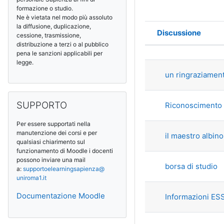
formazione o studio.
Ne è vietata nel modo più assoluto
la diffusione, duplicazione,
Discussione
cessione, trasmissione,
Stato
distribuzione a terzi o al pubblico
Elenco delle 
pena le sanzioni applicabili per
legge.
un ringraziamento
Salta SUPPORTO
SUPPORTO
Riconoscimento 
Per essere supportati nella
manutenzione dei corsi e per
il maestro albino
qualsiasi chiarimento sul
funzionamento di Moodle i docenti
possono inviare una mail
borsa di studio
a:
supportoelearningsapienza@
uniroma1.it
Documentazione Moodle
Informazioni ES