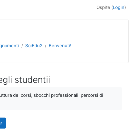
Ospite (
Login
)
egnamenti
SciEdu2
Benvenuti!
gli studentii
ruttura dei corsi, sbocchi professionali, percorsi di
e