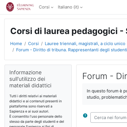
Vai al contenuto principale
Corsi
Italiano ‎(it)‎
Corsi di laurea pedagogici -
Home
Corsi
Lauree triennali, magistrali, a ciclo unico
Forum - Diritto di tribuna. Rappresentanti degli studenti
Blocchi
Salta Informazione sull'utilizzo dei materiali didattici
Informazione
Forum - Dir
sull'utilizzo dei
materiali didattici
Aggregazione dei cri
In questo forum è pos
Tutti i diritti relativi ai materiali
studio, problematich
didattici e ai contenuti presenti in
piattaforma sono riservati a
Sapienza e ai suoi autori.
Cerca nei forum
È consentito l'uso personale dello
stesso da parte degli studenti e del
personale Sapienza ai fini di