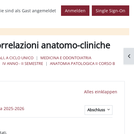
ie sind als Gast angemeldet
Anmelden
Single Sign-On
rrelazioni anatomo-cliniche
Blo
LI, A CICLO UNICO
MEDICINA E ODONTOIATRIA
IV ANNO - II SEMESTRE
ANATOMIA PATOLOGICA II CORSO B
Alles einklappen
Datei
ca 2025-2026
Abschluss
tati.