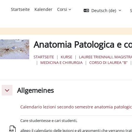
Startseite
Kalender
Corsi
Deutsch ‎(de)‎
S
Anatomia Patologica e co
STARTSEITE
KURSE
LAUREE TRIENNALI, MAGISTRA
MEDICINA E CHIRURGIA
CORSO DI LAUREA "B"
bschnittsübersicht
Allgemeines
Einklappen
Calendario lezioni secondo semestre anatomia patologi
Care studentesse e cari studenti,
allego il calendario delle lezioni e gli argomenti che verranno trat