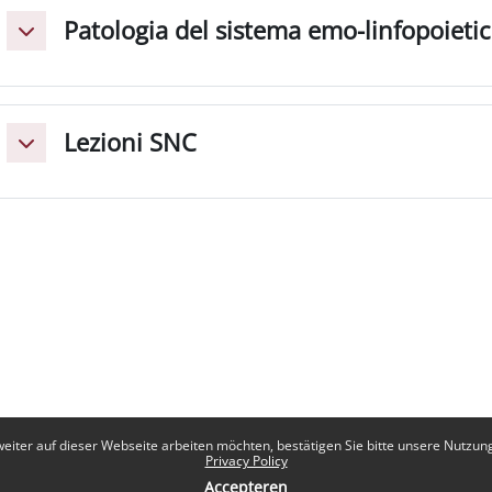
Patologia del sistema emo-linfopoieti
Einklappen
Lezioni SNC
Einklappen
eiter auf dieser Webseite arbeiten möchten, bestätigen Sie bitte unsere Nutzungs
Privacy Policy
Accepteren