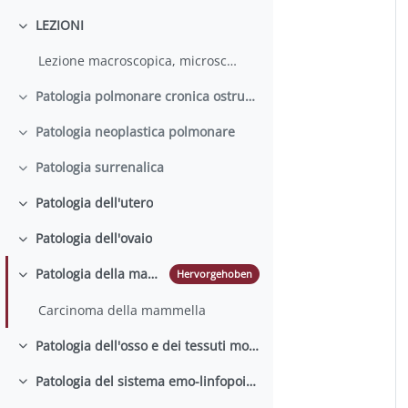
LEZIONI
Einklappen
Lezione macroscopica, microscopica, patologie infettive
Patologia polmonare cronica ostruttiva e restrittiva
Einklappen
Patologia neoplastica polmonare
Einklappen
Patologia surrenalica
Einklappen
Patologia dell'utero
Einklappen
Patologia dell'ovaio
Einklappen
Patologia della mammella
Hervorgehoben
Einklappen
Carcinoma della mammella
Patologia dell'osso e dei tessuti molli
Einklappen
Patologia del sistema emo-linfopoietico
Einklappen