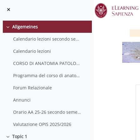
Zum Hauptinhalt
Allgemeines
Einklappen
Calendario lezioni secondo semestre anatomia patologica 2025-2026
Calendario lezioni
CORSO DI ANATOMIA PATOLOGICAA PREREQUISITI DE...
Programma del corso di anatomia patologica e correlazioni anatomo cliniche
A
Forum Relazionale
Annunci
Orario AA 25-26 secondo semestre AG
Valutazione OPIS 2025/2026
Topic 1
Einklappen