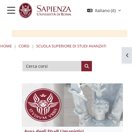
Vai al contenuto principale
Italiano ‎(it)‎
Pannello laterale
HOME
CORSI
SCUOLA SUPERIORE DI STUDI AVANZATI
Apr
Cerca corsi
Cerca corsi
Area degli Studi Umanistici