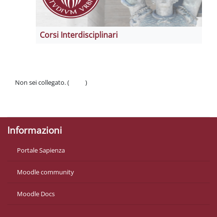
Corsi Interdisciplinari
Non sei collegato. (
Login
)
Politiche
Ottieni l'app mobile
Informazioni
Portale Sapienza
Moodle community
Moodle Docs