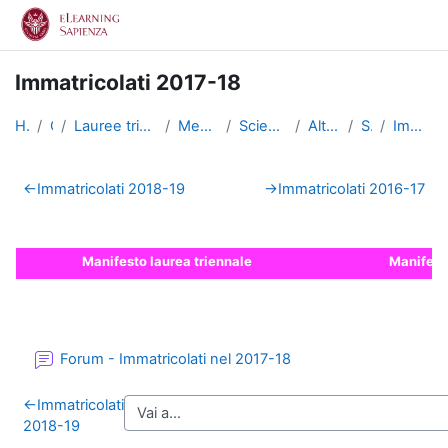
Vai al contenuto principale
Immatricolati 2017-18
Home
Corsi
Lauree triennali, magistrali, a ciclo unico
Medicina e Psicologia
Scienze dell'Educazione
Altri insegnamenti
SciEdu2
Immatricolati 2017-18
Schema della sezione
←
Immatricolati 2018-19
→
Immatricolati 2016-17
Manifesto laurea triennale
Manifest
Forum - Immatricolati nel 2017-18
←
Immatricolati
2018-19