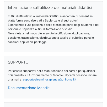
Blocchi
Salta Informazione sull'utilizzo dei materiali didattici
Informazione sull'utilizzo dei materiali didattici
Tutti i diritti relativi ai materiali didattici e ai contenuti presenti in
piattaforma sono riservati a Sapienza e ai suoi autori.
È consentito l'uso personale dello stesso da parte degli studenti e del
personale Sapienza ai fini di formazione o studio.
Ne è vietata nel modo più assoluto la diffusione, duplicazione,
cessione, trasmissione, distribuzione a terzi o al pubblico pena le
sanzioni applicabili per legge.
Salta SUPPORTO
SUPPORTO
Per essere supportati nella manutenzione dei corsi e per qualsiasi
chiarimento sul funzionamento di Moodle i docenti possono inviare
una mail a:
supportoelearningsapienza@
uniroma1.it
Documentazione Moodle
Salta Calendario