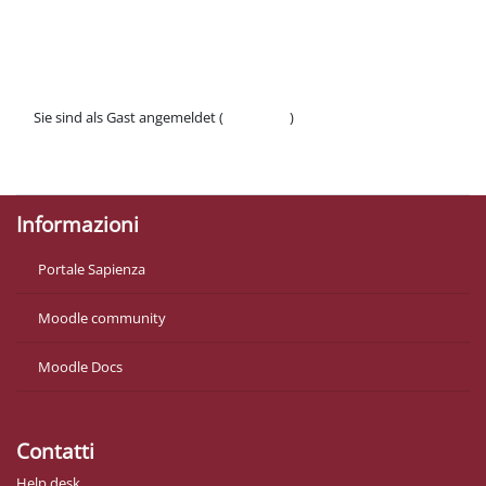
Abschnittsübersicht
Sie sind als Gast angemeldet (
Anmelden
)
Datenschutzinfos
Laden Sie die mobile App
Informazioni
Portale Sapienza
Moodle community
Moodle Docs
Contatti
Help desk