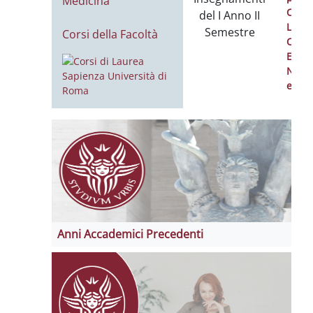
Medicina
Calen
del I Anno II
Lezio
Semestre
Corsi della Facoltà
Calen
Esam
Notiz
event
Anni Accademici Precedenti