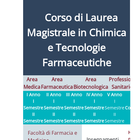
Corso di Laurea
Magistrale in Chimica
e Tecnologie
Farmaceutiche
Area
Area
Area
Professioni
Medica
Farmaceutica
Biotecnologica
Sanitarie
I
I Anno
II Anno
III Anno
IV Anno
V Anno
I
I
I
I
I
Semestre
Semestre
Semestre
Semestre
Semestre
Contatt
II
II
II
II
II
Semestre
Semestre
Semestre
Semestre
Semestre
Facoltà di Farmacia e
Hom
Insegnamenti
page