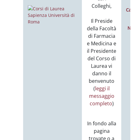
Colleghi,
Calend
E
Il Preside
della Facoltà
Notiz
e
di Farmacia
e Medicina e
il Presidente
del Corso di
Laurea vi
danno il
benvenuto
(
leggi il
messaggio
completo
)
In fondo alla
pagina
trovate o a