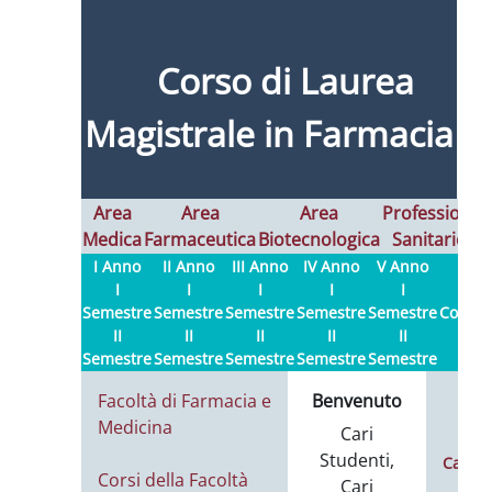
Corso di Laurea
Magistrale in Farmacia
Area
Area
Area
Professioni
Medica
Farmaceutica
Biotecnologica
Sanitarie
I
I Anno
II Anno
III Anno
IV Anno
V Anno
I
I
I
I
I
Semestre
Semestre
Semestre
Semestre
Semestre
Contatt
II
II
II
II
II
Semestre
Semestre
Semestre
Semestre
Semestre
Facoltà di Farmacia e
Benvenuto
H
Medicina
Cari
Studenti,
Calend
Corsi della Facoltà
Cari
Le