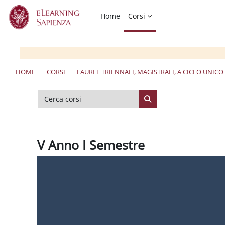
Vai al contenuto principale
Home
Corsi
HOME
CORSI
LAUREE TRIENNALI, MAGISTRALI, A CICLO UNICO
Cerca corsi
Cerca corsi
V Anno I Semestre