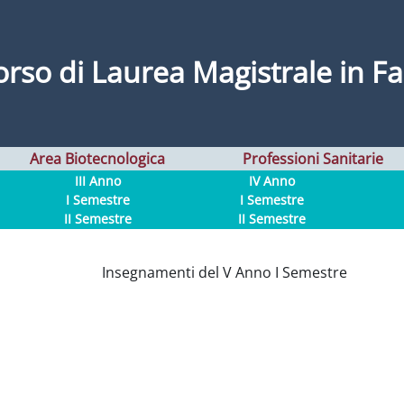
orso di Laurea Magistrale in F
Area Biotecnologica
Professioni Sanitarie
III Anno
IV Anno
I Semestre
I Semestre
II Semestre
II Semestre
Insegnamenti del V Anno I Semestre