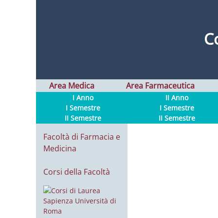
C
Area Medica
Area Farmaceutica
I Anno
II Anno
I Semestre
I Semestre
II Semestre
II Semestre
Facoltà di Farmacia e
Medicina
Corsi della Facoltà