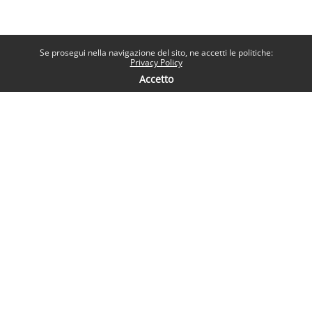
Se prosegui nella navigazione del sito, ne accetti le politiche:
Privacy Policy
Accetto
Contatti
Help desk
Sapienza Università di Roma
Piazzale Aldo Moro 5, 00185 Roma
Seguici