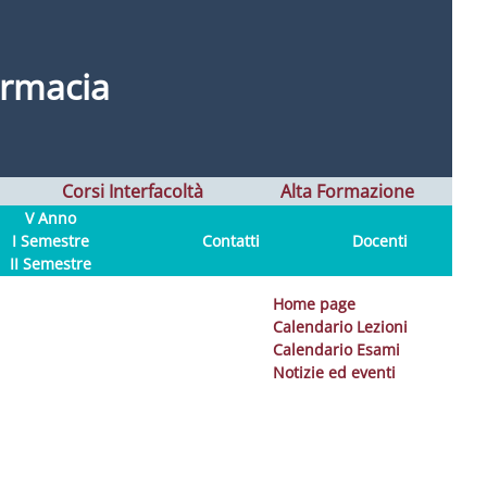
armacia
Corsi Interfacoltà
Alta Formazione
V Anno
I Semestre
Contatti
Docenti
II Semestre
Home page
Calendario Lezioni
Calendario Esami
Notizie ed eventi