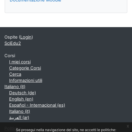
Blocchi supplementari
Ospite (
Login
)
SciEdu2
Corsi
I miei corsi
Categorie Corsi
Cerca
Informazioni utili
Italiano ‎(it)‎
Deutsch ‎(de)‎
English ‎(en)‎
Español - Internacional ‎(es)‎
Italiano ‎(it)‎
العربية ‎(ar)‎
x
Politiche
Se prosegui nella navigazione del sito, ne accetti le politiche: