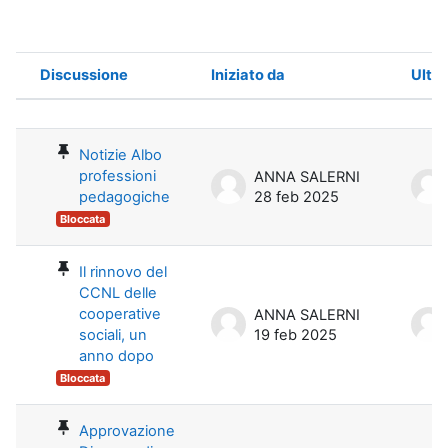
Discussione
Iniziato da
Ulti
Stato
Elenco delle discussioni. Visualizza
Notizie Albo
professioni
ANNA SALERNI
pedagogiche
28 feb 2025
Bloccata
Il rinnovo del
CCNL delle
cooperative
ANNA SALERNI
sociali, un
19 feb 2025
anno dopo
Bloccata
Approvazione