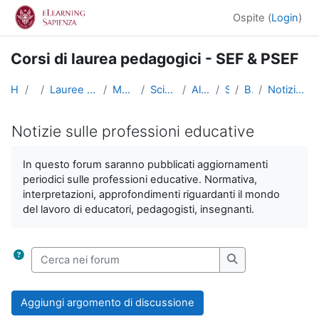
Vai al contenuto principale
Ospite (
Login
)
Corsi di laurea pedagogici - SEF & PSEF
Home
Corsi
Lauree triennali, magistrali, a ciclo unico
Medicina e Psicologia
Scienze dell'Educazione
Altri insegnamenti
SciEdu2
Benvenuti!
Notizie sulle professioni educative
Notizie sulle professioni educative
Aggregazione dei criteri
In questo forum saranno pubblicati aggiornamenti
periodici sulle professioni educative. Normativa,
interpretazioni, approfondimenti riguardanti il mondo
del lavoro di educatori, pedagogisti, insegnanti.
Cerca nei forum
Cerca nei forum
Aggiungi argomento di discussione