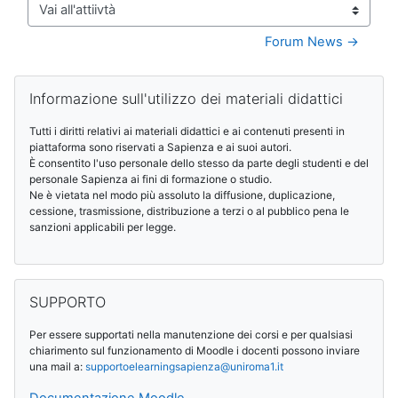
Vai all'attiivtà
Forum News →
Blocchi
Salta Informazione sull'utilizzo dei materiali didattici
Informazione sull'utilizzo dei materiali didattici
Tutti i diritti relativi ai materiali didattici e ai contenuti presenti in
piattaforma sono riservati a Sapienza e ai suoi autori.
È consentito l'uso personale dello stesso da parte degli studenti e del
personale Sapienza ai fini di formazione o studio.
Ne è vietata nel modo più assoluto la diffusione, duplicazione,
cessione, trasmissione, distribuzione a terzi o al pubblico pena le
sanzioni applicabili per legge.
Salta SUPPORTO
SUPPORTO
Per essere supportati nella manutenzione dei corsi e per qualsiasi
chiarimento sul funzionamento di Moodle i docenti possono inviare
una mail a:
supportoelearningsapienza@
uniroma1.it
Documentazione Moodle