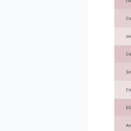
co
Co
so
Co
Si
Co
ES
Av