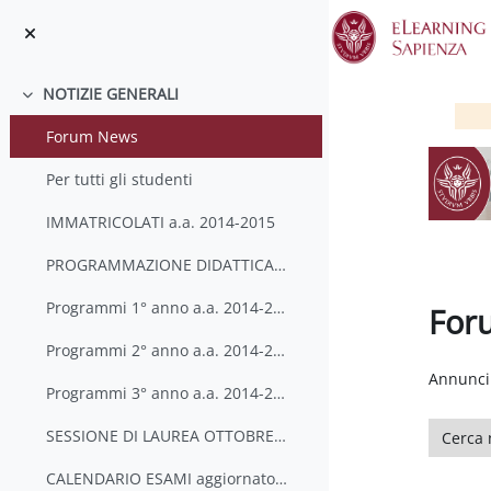
Vai al contenuto principale
NOTIZIE GENERALI
Minimizza
Forum News
Per tutti gli studenti
IMMATRICOLATI a.a. 2014-2015
PROGRAMMAZIONE DIDATTICA A.A. 2014-2015
Programmi 1° anno a.a. 2014-2015
For
Programmi 2° anno a.a. 2014-2015
Aggregaz
Annunci 
Programmi 3° anno a.a. 2014-2015
Cerca ne
SESSIONE DI LAUREA OTTOBRE-NOVEMBRE 2015 (a.a. 2014-2015)
CALENDARIO ESAMI aggiornato al 16-7-15