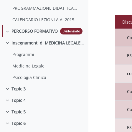
PROGRAMMAZIONE DIDATTICA A.A. 2015/2016
CALENDARIO LEZIONI A.A. 2015-2016
Disc
Stato
PERCORSO FORMATIVO
Evidenziato
Elenc
Minimizza
Co
Insegnamenti di MEDICINA LEGALE e PSICOLOGIA CLINICA
Minimizza
Programmi
ES
Medicina Legale
co
Psicologia Clinica
Topic 3
Minimizza
Co
Topic 4
Minimizza
Co
Topic 5
Minimizza
Topic 6
Minimizza
ES