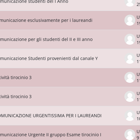
municazione studenti del I Anno
2
U
municazione esclusivamente per i laureandi
1
U
municazione per gli studenti del II e III anno
1
U
municazione Studenti provenienti dal canale Y
1
U
tività tirocinio 3
1
U
tività tirocinio 3
1
U
MUNICAZIONE URGENTISSIMA PER I LAUREANDI
1
U
municazione Urgente II gruppo Esame tirocinio I
9