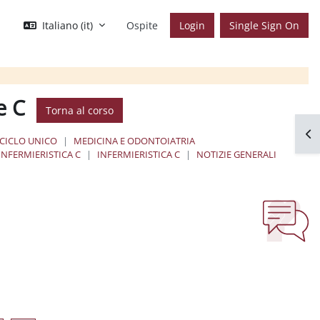
Italiano ‎(it)‎
Ospite
Login
Single Sign On
e C
Torna al corso
Apr
 CICLO UNICO
MEDICINA E ODONTOIATRIA
INFERMIERISTICA C
INFERMIERISTICA C
NOTIZIE GENERALI