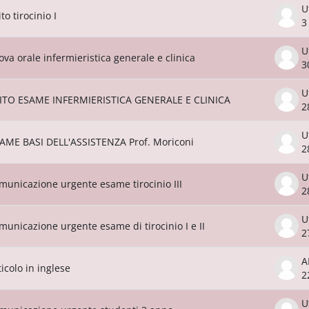
U
ito tirocinio I
3
U
ova orale infermieristica generale e clinica
3
U
ITO ESAME INFERMIERISTICA GENERALE E CLINICA
2
U
AME BASI DELL'ASSISTENZA Prof. Moriconi
2
U
municazione urgente esame tirocinio III
2
U
municazione urgente esame di tirocinio I e II
2
ticolo in inglese
2
U