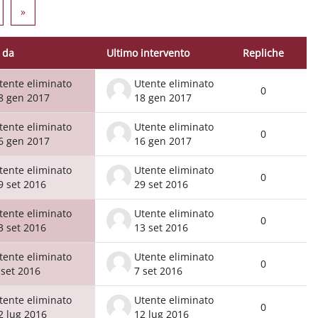
2
agina 3
Pagina successiva
»
o da
Ultimo intervento
Repliche
Azio
0 discussioni su 234
tente eliminato
Utente eliminato
0
8 gen 2017
18 gen 2017
tente eliminato
Utente eliminato
0
6 gen 2017
16 gen 2017
tente eliminato
Utente eliminato
0
9 set 2016
29 set 2016
tente eliminato
Utente eliminato
0
3 set 2016
13 set 2016
tente eliminato
Utente eliminato
0
 set 2016
7 set 2016
tente eliminato
Utente eliminato
0
2 lug 2016
12 lug 2016