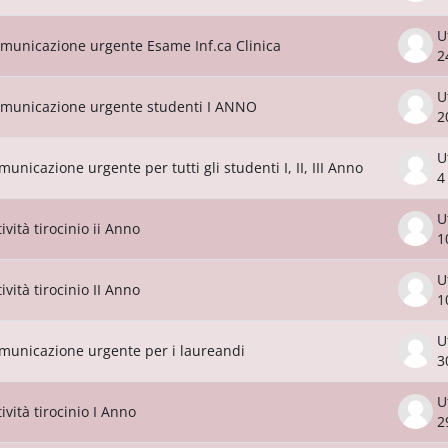
U
municazione urgente Esame Inf.ca Clinica
2
U
municazione urgente studenti I ANNO
2
U
municazione urgente per tutti gli studenti I, II, III Anno
4
U
tività tirocinio ii Anno
1
U
tività tirocinio II Anno
1
U
municazione urgente per i laureandi
3
U
tività tirocinio I Anno
2