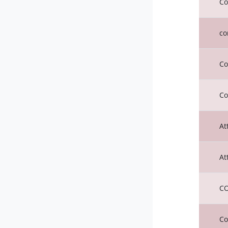
Co
co
Co
Co
At
At
CO
Co