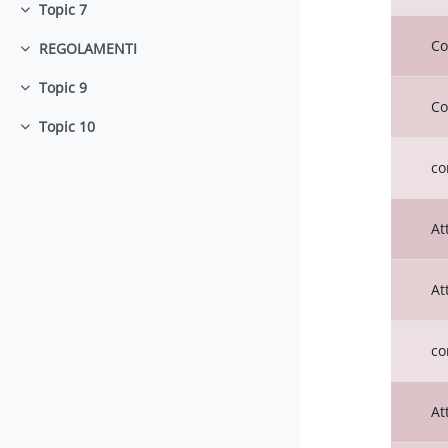
Topic 7
Minimizza
Co
REGOLAMENTI
Minimizza
Topic 9
Minimizza
Co
Topic 10
Minimizza
co
At
At
co
At