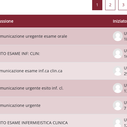
Pagina 1
Pagina 
P
1
2
3
ussione
Iniziat
o delle discussioni. Visualizzazione di 10
U
municazione uregente esame orale
1
U
ITO ESAME INF: CLIN:
1
U
municazione esame inf.ca clin.ca
2
U
municazione urgente esito inf. cl.
1
U
municazione urgente
7
U
ITO ESAME INFERMIEISTICA CLINICA
1