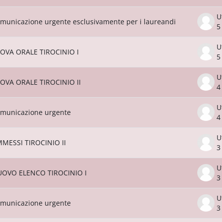
U
municazione urgente esclusivamente per i laureandi
5
U
OVA ORALE TIROCINIO I
5
U
OVA ORALE TIROCINIO II
4
U
municazione urgente
4
U
MESSI TIROCINIO II
3
U
OVO ELENCO TIROCINIO I
3
U
municazione urgente
3