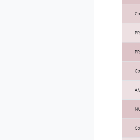
Co
PR
PR
Co
AM
NU
Co