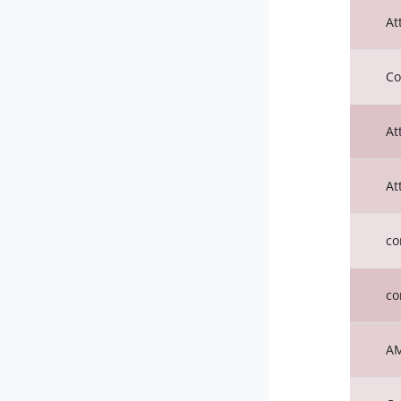
At
Co
At
At
co
co
AM