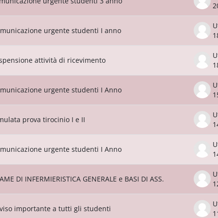
municazione urgente studenti 3 anno
2
U
municazione urgente studenti I anno
1
U
spensione attività di ricevimento
1
U
municazione urgente studenti I Anno
1
U
mulata prova tirocinio I e II
1
U
municazione urgente studenti I Anno
1
U
AME DI INFERMIERISTICA GENERALE e BASI DI ASS.
1
U
viso importante a tutti gli studenti
1