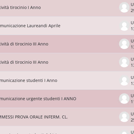
U
tività tirocinio I Anno
2
U
municazione Laureandi Aprile
1
U
tività di tirocinio III Anno
1
U
tività di tirocinio III Anno
1
U
municazione studenti I Anno
1
U
municazione urgente studenti I ANNO
1
U
MESSI PROVA ORALE INFERM. CL.
2
U