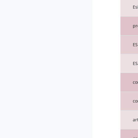
Es
pr
ES
ES
co
co
ar