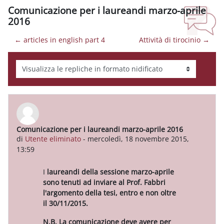
Comunicazione per i laureandi marzo-aprile
2016
← articles in english part 4
Attività di tirocinio →
Modalità visualizzazione
Comunicazione per i laureandi marzo-aprile 2016
Numero di risposte: 0
di
Utente eliminato
-
mercoledì, 18 novembre 2015,
13:59
I
laureandi della sessione marzo-aprile
sono tenuti ad inviare al Prof. Fabbri
l'argomento della tesi, entro e non oltre
il 30/11/2015.
N.B. La comunicazione deve avere per