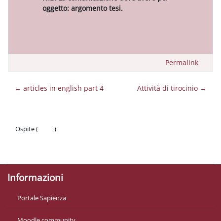
oggetto: argomento tesi.
Permalink
← articles in english part 4
Attività di tirocinio →
Ospite (
Login
)
Politiche
Ottieni l'app mobile
Informazioni
Portale Sapienza
Moodle community