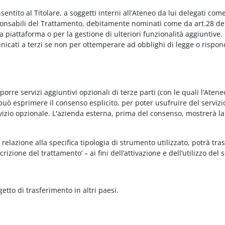
onsentito al Titolare, a soggetti interni all’Ateneo da lui delegati co
Responsabili del Trattamento, debitamente nominati come da art.28 de
piattaforma o per la gestione di ulteriori funzionalità aggiuntive.
municati a terzi se non per ottemperare ad obblighi di legge o rispon
re servizi aggiuntivi opzionali di terze parti (con le quali l’Ateneo
può esprimere il consenso esplicito, per poter usufruire del servizi
ervizio opzionale. L'azienda esterna, prima del consenso, mostrerà la
relazione alla specifica tipologia di strumento utilizzato, potrà tra
rizione del trattamento’ – ai fini dell’attivazione e dell’utilizzo del 
getto di trasferimento in altri paesi.