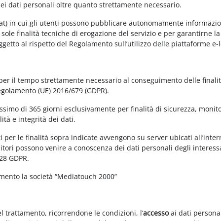
dei dati personali oltre quanto strettamente necessario.
at) in cui gli utenti possono pubblicare autonomamente informazioni 
e sole finalità tecniche di erogazione del servizio e per garantirne 
 soggetto al rispetto del Regolamento sull’utilizzo delle piattaforme 
 per il tempo strettamente necessario al conseguimento delle finalit
Regolamento (UE) 2016/679 (GDPR).
simo di 365 giorni esclusivamente per finalità di sicurezza, monitor
tà e integrità dei dati.
 per le finalità sopra indicate avvengono su server ubicati all’interno
nitori possono venire a conoscenza dei dati personali degli interessa
 28 GDPR.
amento la società “Mediatouch 2000”
el trattamento, ricorrendone le condizioni, l’
accesso
ai dati personal