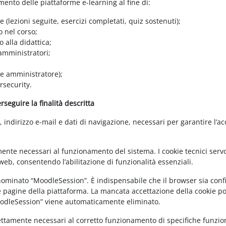
amento delle piattaforme e-learning al fine di:
e (lezioni seguite, esercizi completati, quiz sostenuti);
o nel corso;
 alla didattica;
 amministratori;
 e amministratore);
rsecurity.
seguire la finalità descritta
ndirizzo e-mail e dati di navigazione, necessari per garantire l’ac
mente necessari al funzionamento del sistema. I cookie tecnici servo
eb, consentendo l’abilitazione di funzionalità essenziali.
enominato “MoodleSession”. È indispensabile che il browser sia confi
e pagine della piattaforma. La mancata accettazione della cookie poli
MoodleSession” viene automaticamente eliminato.
rettamente necessari al corretto funzionamento di specifiche funziona