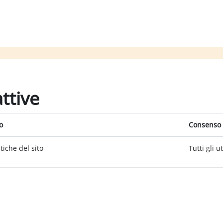
attive
o
Consenso 
itiche del sito
Tutti gli u