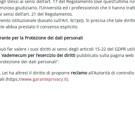
gli stessi ai sensi dell’art. 17 del Regolamento (ove quest’ultima n
enzioso giudiziario, l’Università ed i professionisti che li hanno tratt
i sensi dell’art. 21 del Regolamento,
tamento istituzionale (basato sull'Art. 6(1)(e)). Si precisa che tale di
nte abbia prestato il consenso esplicito.
arante per la Protezione dei dati personali
 far valere i suoi diritti ai sensi degli articoli 15-22 del GDPR util
l
Vademecum per l’esercizio dei diritti
pubblicato sulla pagina we
 protezione dei dati personali”.
Lei ha altresì il diritto di proporre
reclamo
all’Autorità di controllo
li (https://
www.garanteprivacy.it).