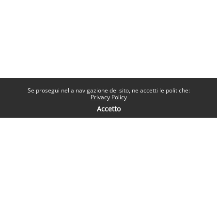
Se prosegui nella navigazione del sito, ne accetti le politiche:
Privacy Policy
Accetto
Contatti
Help desk
Sapienza Università di Roma