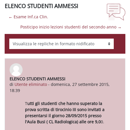
ELENCO STUDENTI AMMESSI
← Esame Inf.ca Clin.
Posticipo inizio lezioni studenti del secondo anno →
Modalità visualizzazione
ELENCO STUDENTI AMMESSI
Numero di risposte: 0
di
Utente eliminato
-
domenica, 27 settembre 2015,
18:39
T
utti gli studenti che hanno superato la
prova scritta di tirocinio III sono invitati a
presentarsi il giorno 28/09/2015 presso
l'Aula Busi ( CL Radiologica) alle ore 9,0
0.