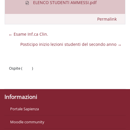
ELENCO STUDENTI AMMESSI.pdf
Permalink
← Esame Inf.ca Clin.
Posticipo inizio lezioni studenti del secondo anno →
Ospite (
Login
)
Politiche
Ottieni l'app mobile
Informazioni
Portale Sapienza
Moodle community