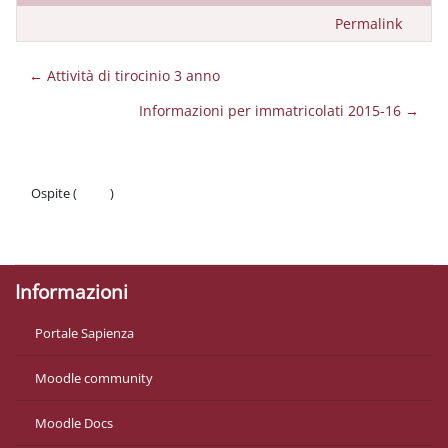
Permalink
← Attività di tirocinio 3 anno
Informazioni per immatricolati 2015-16 →
Ospite (
Login
)
Politiche
Ottieni l'app mobile
Informazioni
Portale Sapienza
Moodle community
Moodle Docs