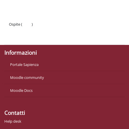
Schema della sezione
Ospite (
Login
)
Politiche
Ottieni l'app mobile
Informazioni
Portale Sapienza
Moodle community
Moodle Docs
Contatti
Help desk