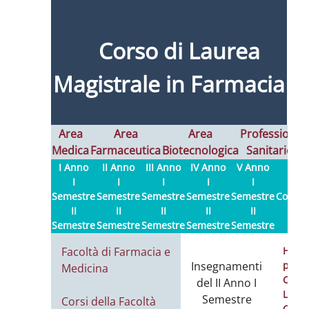
Corso di Laurea
Magistrale in Farmacia
Area
Area
Area
Professioni
Medica
Farmaceutica
Biotecnologica
Sanitarie
I
I Anno
II Anno
III Anno
IV Anno
V Anno
I
I
I
I
I
Semestre
Semestre
Semestre
Semestre
Semestre
Contatt
II
II
II
II
II
Semestre
Semestre
Semestre
Semestre
Semestre
Facoltà di Farmacia e
Hom
Insegnamenti
page
Medicina
Calen
del II Anno I
Lezio
Semestre
Corsi della Facoltà
Calen