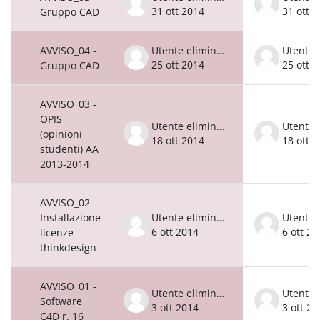
31 ott 2014
31 ott 
Gruppo CAD
AVVISO_04 -
Utente eliminato
25 ott 2014
25 ott 
Gruppo CAD
AVVISO_03 -
OPIS
Utente eliminato
(opinioni
18 ott 2014
18 ott 
studenti) AA
2013-2014
AVVISO_02 -
Installazione
Utente eliminato
6 ott 2014
6 ott 20
licenze
thinkdesign
AVVISO_01 -
Utente eliminato
Software
3 ott 2014
3 ott 20
C4D r. 16