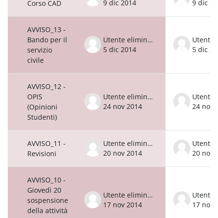
9 dic 2014
9 dic 2
Corso CAD
AVVISO_13 -
Bando per il
Utente eliminato
5 dic 2014
5 dic 2
servizio
civile
AVVISO_12 -
OPIS
Utente eliminato
24 nov 2014
24 nov 
(Opinioni
Studenti)
AVVISO_11 -
Utente eliminato
20 nov 2014
20 nov 
Revisioni
AVVISO_10 -
Giovedì 20
Utente eliminato
sospensione
17 nov 2014
17 nov 
della attività