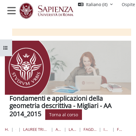
Vai al contenuto principale
Italiano ‎(it)‎
Ospite
Pannello laterale
Apri indice del corso
Fondamenti e applicazioni della
geometria descrittiva - Migliari - AA
2014_2015
Torna al corso
HOME
CORSI
LAUREE TRIENNALI, MAGISTRALI, A CICLO UNICO
ARCHITETTURA
LAUREE TRIENNALI
FAGD - MIGLIARI - AA_14_15
INTRODUZIONE
FORUM NEWS