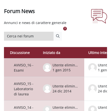
Forum News
Aggregazione dei criteri
Annunci e news di carattere generale
Cerca nei forum
Cerca nei forum
Discussione
Iniziato da
Ultimo interv
Stato
Elenco delle discussioni. Visualizzazion
AVVISO_16 -
Utente eliminato
1 gen 2015
1 gen 2
Esami
AVVISO_15 -
Utente eliminato
Laboratorio
24 dic 2014
24 dic 
di laurea
AVVISO_14 -
Utente eliminato