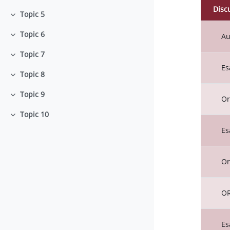
Disc
Topic 5
Minimizza
Stato
Elenc
Topic 6
Au
Minimizza
Topic 7
Minimizza
Es
Topic 8
Minimizza
Topic 9
Minimizza
Or
Topic 10
Minimizza
Es
Or
O
Es