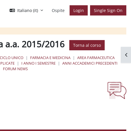
Italiano ‎(it)‎
Ospite
Login
Single Sign On
a a.a. 2015/2016
Torna al corso
Apr
 CICLO UNICO
FARMACIA E MEDICINA
AREA FARMACEUTICA
PLICATE
I ANNO I SEMESTRE
ANNI ACCADEMICI PRECEDENTI
FORUM NEWS