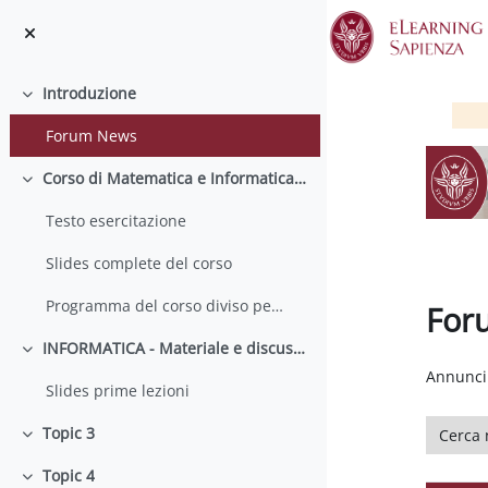
Vai al contenuto principale
Introduzione
Minimizza
Forum News
Corso di Matematica e Informatica - a.a. 2015/2016
Minimizza
Testo esercitazione
Slides complete del corso
Programma del corso diviso per lezioni
For
INFORMATICA - Materiale e discussione
Aggregaz
Minimizza
Annunci 
Slides prime lezioni
Cerca ne
Topic 3
Minimizza
Topic 4
Minimizza