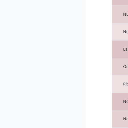
Nu
No
Es
Or
Ri
No
No