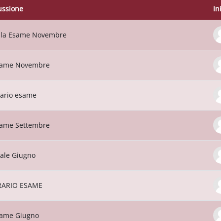
ussione
In
o delle discussioni. Visualizzazione di 18
la Esame Novembre
ame Novembre
ario esame
ame Settembre
ale Giugno
RARIO ESAME
ame Giugno