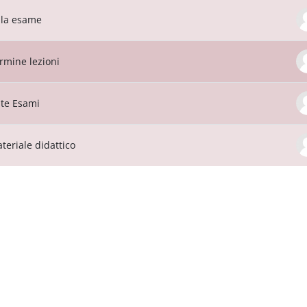
la esame
rmine lezioni
te Esami
teriale didattico