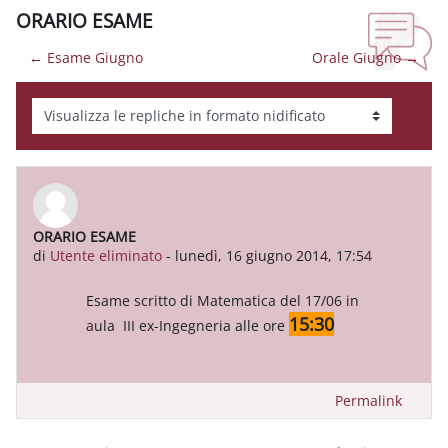
ORARIO ESAME
← Esame Giugno
Orale Giugno →
Modalità visualizzazione
ORARIO ESAME
Numero di risposte: 0
di
Utente eliminato
-
lunedì, 16 giugno 2014, 17:54
Esame scritto di Matematica del 17/06 in
15:30
aula III ex-Ingegneria alle ore
Permalink