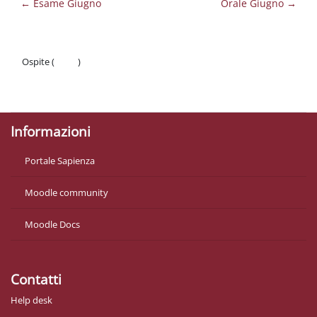
← Esame Giugno
Orale Giugno →
Ospite (
Login
)
Politiche
Ottieni l'app mobile
Informazioni
Portale Sapienza
Moodle community
Moodle Docs
Contatti
Help desk