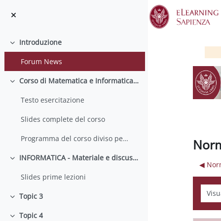
Vai al contenuto principale
Introduzione
Minimizza
Forum News
Corso di Matematica e Informatica - a.a. 2015/2016
Minimizza
Testo esercitazione
Slides complete del corso
Programma del corso diviso per lezioni
Norm
INFORMATICA - Materiale e discussione
Minimizza
◀︎ Nor
Slides prime lezioni
Modali
Topic 3
Minimizza
Topic 4
Minimizza