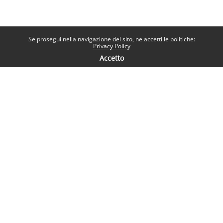
Se prosegui nella navigazione del sito, ne accetti le politiche:
Privacy Policy
Accetto
Contatti
Help desk
Sapienza Università di Roma
Piazzale Aldo Moro 5, 00185 Roma
Seguici