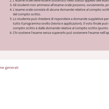
L'esame orale deve essere sostenuto nello stesso appello dell'esam
Gli studenti non ammessi all'esame orale possono, ovviamente, pren
L'esame orale consiste di alcune domande relative al compito scritto
del compito scritto.
Lo studente può chiedere di rispondere a domande suppletive per
tutto il programma svolto (teoria e applicazioni).
Il
voto finale può e
compito scritto e dalle domande relative al compito scritto (punto 
Chi sostiene l'esame senza superarlo può sostenere l'esame nell'ap
me generali