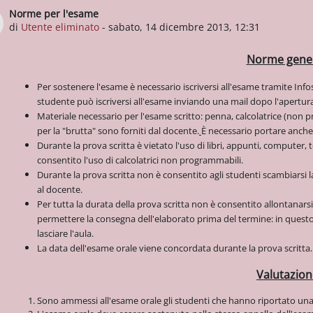
Norme per l'esame
Numero di risposte: 0
di
Utente eliminato
-
sabato, 14 dicembre 2013, 12:31
Norme gener
Per sostenere l'esame è necessario iscriversi all'esame tramite Infost
studente può iscriversi all'esame inviando una mail dopo l'apertura d
Materiale necessario per l'esame scritto: penna, calcolatrice (non
per la "brutta" sono forniti dal docente.
È necessario portare anche
Durante la prova scritta è vietato l'uso di libri, appunti, computer, 
consentito l'uso di calcolatrici non programmabili.
Durante la prova scritta non è consentito agli studenti scambiarsi
al docente.
Per tutta la durata della prova scritta non è consentito allontanarsi
permettere la consegna dell'elaborato prima del termine: in questo
lasciare l'aula.
La data dell'esame orale viene concordata durante la prova scritta.
Valutazion
Sono ammessi all'esame orale gli studenti che hanno riportato una 