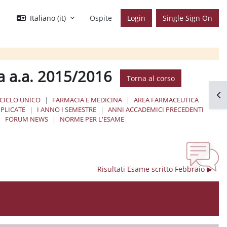
Italiano ‎(it)‎
Ospite
Login
Single Sign On
a a.a. 2015/2016
Torna al corso
Apr
 CICLO UNICO
FARMACIA E MEDICINA
AREA FARMACEUTICA
PLICATE
I ANNO I SEMESTRE
ANNI ACCADEMICI PRECEDENTI
FORUM NEWS
NORME PER L'ESAME
Risultati Esame scritto Febbraio ▶︎