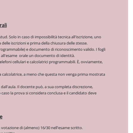
ali
ud. Solo in caso di impossibilità tecnica all'iscrizione, uno
elle iscrizioni e prima della chiusura delle stesse.
 programmabile) e documento di riconoscimento valido. I fogli
 all'esame orale un documento di identità.
telefoni cellulari e calcolatrici programmabili. È, ovviamente,
 la calcolatrice, a meno che questa non venga prima mostrata
 dall'aula. Il docente può, a sua completa discrezione,
 caso la prova si considera conclusa e il candidato deve
e
votazione di (almeno) 16/30 nell'esame scritto.