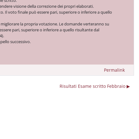
e scritto.
dere visione della correzione dei propri elaborati.
. Il voto finale può essere pari, superiore o inferiore a quello
 migliorare la propria votazione. Le domande verteranno
su
ssere pari, superiore o inferiore a quello risultante dal
4).
pello successivo.
Permalink
Risultati Esame scritto Febbraio ▶︎