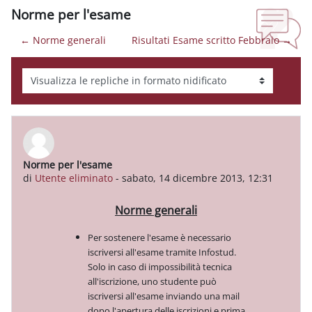
Norme per l'esame
← Norme generali
Risultati Esame scritto Febbraio →
Modalità visualizzazione
Norme per l'esame
Numero di risposte: 0
di
Utente eliminato
-
sabato, 14 dicembre 2013, 12:31
Norme generali
Per sostenere l'esame è necessario
iscriversi all'esame tramite Infostud.
Solo in caso di impossibilità tecnica
all'iscrizione, uno studente può
iscriversi all'esame inviando una mail
dopo l'apertura delle iscrizioni e prima