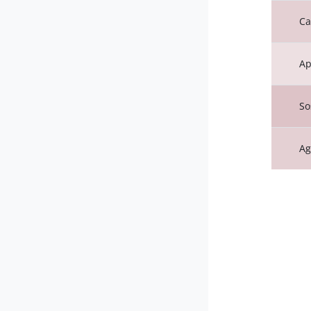
Ca
Ap
So
Ag