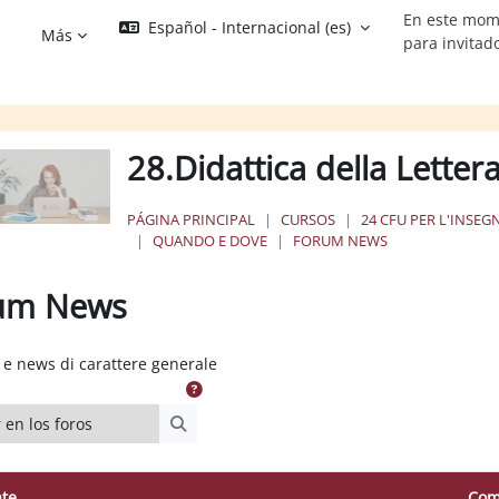
En este mom
Español - Internacional ‎(es)‎
Más
para invitad
28.Didattica della Letter
PÁGINA PRINCIPAL
CURSOS
24 CFU PER L'INSE
QUANDO E DOVE
FORUM NEWS
um News
os de finalización
e news di carattere generale
n los foros
Buscar en los foros
te
Com