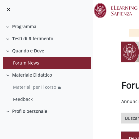
Salta al contenido principal
Programma
Colapsar
Testi di Riferimento
Colapsar
Quando e Dove
Colapsar
Forum News
Materiale Didattico
Colapsar
For
Materiali per il corso
Requisit
Feedback
Annunci 
Profilo personale
Colapsar
Buscar e
Deba