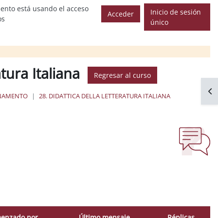
ento está usando el acceso
Inicio de sesión
Acceder
os
único
atura Italiana
Regresar al curso
Abr
GNAMENTO
28. DIDATTICA DELLA LETTERATURA ITALIANA
enzado por
Último mensaje
Réplicas