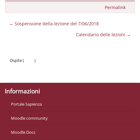
Permalink
← Sospensione della lezione del 7/06/2018
Calendario delle lezioni →
Ospite (
Login
)
Politiche
Ottieni l'app mobile
Informazioni
Portale Sapienza
Moodle community
Moodle Docs