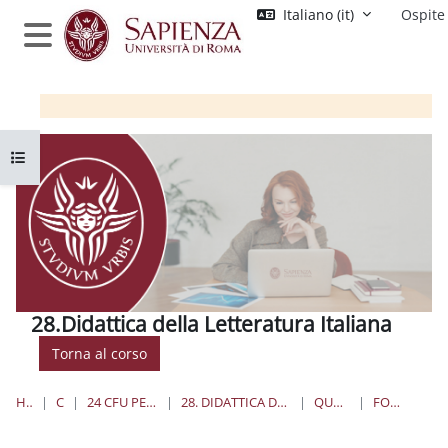
Vai al contenuto principale
Italiano ‎(it)‎
Ospite
Pannello laterale
Apri indice del corso
28.Didattica della Letteratura Italiana
Torna al corso
HOME
CORSI
24 CFU PER L'INSEGNAMENTO
28. DIDATTICA DELLA LETTERATURA ITALIANA
QUANDO E DOVE
FORUM NEWS