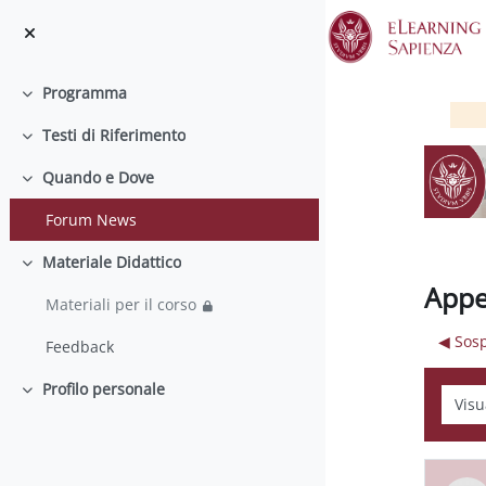
Vai al contenuto principale
Programma
Minimizza
Testi di Riferimento
Minimizza
Quando e Dove
Minimizza
Forum News
Materiale Didattico
Minimizza
Appe
Materiali per il corso
◀︎ Sos
Feedback
Profilo personale
Modali
Minimizza