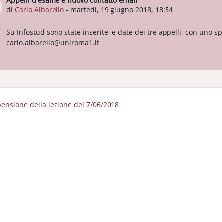
Appelli d'esame e nuovo contatto email
Numero di risposte: 0
di
Carlo Albarello
-
martedì, 19 giugno 2018, 18:54
Su Infostud sono state inserite le date dei tre appelli, con uno 
carlo.albarello@uniroma1.it
pensione della lezione del 7/06/2018