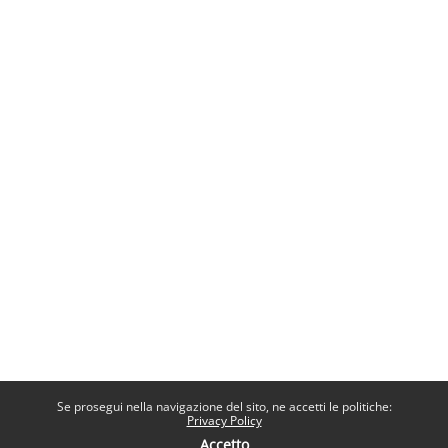
Se prosegui nella navigazione del sito, ne accetti le politiche:
Privacy Policy
Accetto