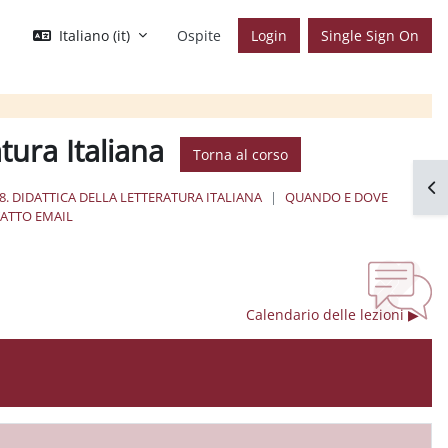
Italiano ‎(it)‎
Ospite
Login
Single Sign On
atura Italiana
Torna al corso
Apr
8. DIDATTICA DELLA LETTERATURA ITALIANA
QUANDO E DOVE
TATTO EMAIL
Calendario delle lezioni ▶︎