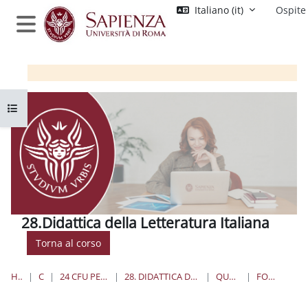
Vai al contenuto principale
Italiano ‎(it)‎
Ospite
Pannello laterale
Apri indice del corso
28.Didattica della Letteratura Italiana
Torna al corso
HOME
CORSI
24 CFU PER L'INSEGNAMENTO
28. DIDATTICA DELLA LETTERATURA ITALIANA
QUANDO E DOVE
FORUM NEWS