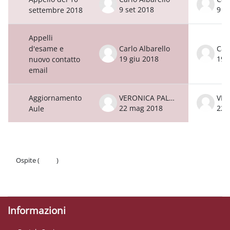
9 set 2018
9 s
settembre 2018
Appelli
d'esame e
Carlo Albarello
Car
19 giu 2018
19 
nuovo contatto
email
Aggiornamento
VERONICA PALMA
22 mag 2018
22 
Aule
Ospite (
Login
)
Politiche
Ottieni l'app mobile
Informazioni