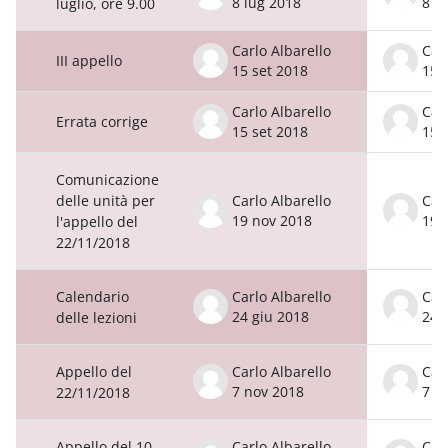
8 lug 2018
8 l
luglio, ore 9.00
Carlo Albarello
Car
III appello
15 set 2018
15 
Carlo Albarello
Car
Errata corrige
15 set 2018
15 
Comunicazione
delle unità per
Carlo Albarello
Car
19 nov 2018
19 
l'appello del
22/11/2018
Calendario
Carlo Albarello
Car
24 giu 2018
24 
delle lezioni
Appello del
Carlo Albarello
Car
7 nov 2018
7 n
22/11/2018
Appello del 10
Carlo Albarello
Car