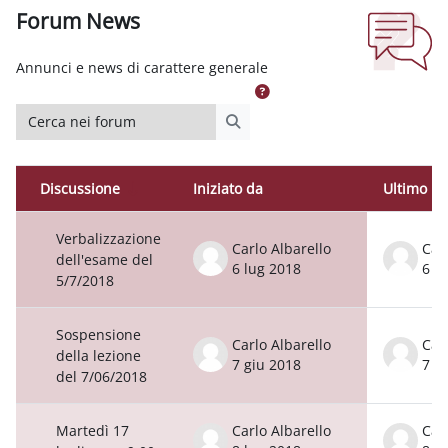
Forum News
Aggregazione dei criteri
Annunci e news di carattere generale
Cerca nei forum
Cerca nei forum
Discussione
Iniziato da
Ultimo in
Stato
Elenco delle discussioni. Visualizzazion
Verbalizzazione
Carlo Albarello
Car
dell'esame del
6 lug 2018
6 l
5/7/2018
Sospensione
Carlo Albarello
Car
della lezione
7 giu 2018
7 g
del 7/06/2018
Martedì 17
Carlo Albarello
Car