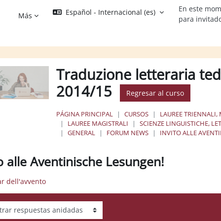
En este mom
Español - Internacional ‎(es)‎
Más
para invitad
Traduzione letteraria ted
2014/15
Regresar al curso
PÁGINA PRINCIPAL
CURSOS
LAUREE TRIENNALI, 
LAUREE MAGISTRALI
SCIENZE LINGUISTICHE, LE
GENERAL
FORUM NEWS
INVITO ALLE AVENT
to alle Aventinische Lesungen!
ar dell'avvento
ar modo