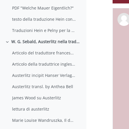
PDF "Welche Mauer Eigentlich?"
testo della traduzione Hein con revisioni da discutere
Traduzioni Hein e Pelny per la stampa
W. G. Sebald, Austerlitz nella traduzione di Ada Vigliani
Colapsar
Articolo del traduttore francese di Sebald, P. Charbonneau
Articolo della traduttrice inglese di Sebald Anthea Bell
Austerlitz incipit Hanser Verlag 2001
Austerlitz transl. by Anthea Bell
James Wood su Austerlitz
lettura di austerlitz
Marie Louise Wandruszka, Il dubbio sulla fotografia. Brecht, Bachmann, Handke