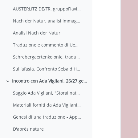
AUSTERLITZ DE/FR. gruppoFlavia di Battista, Francesca Cappelletti, Margherita Avoni, Silvia Stella
Nach der Natur, analisi immagini-luoghi nel testo tedesco e nel testo italiano.
Analisi Nach der Natur
Traduzione e commento di Ueber das Land und Wasser
Schrebergaertenkolonie, traduzione e confronto con lessico hoelderliniano
Sull'afasia. Confronto Sebald Hofmannsthal
Incontro con Ada Vigliani, 26/27 gennaio
Colapsar
Saggio Ada Vigliani, "Storai naturale della sofferenza. Tracce di pessimismo cosmico nell'opera di W.G. Sebald"
Materiali forniti da Ada Vigliani per la discussione
Genesi di una traduzione - Appunti di Ada Vigliani
D'après nature