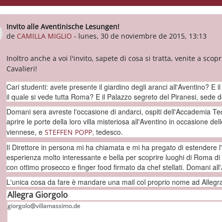
Invito alle Aventinische Lesungen!
Número de respuestas: 0
de
CAMILLA MIGLIO
-
lunes, 30 de noviembre de 2015, 13:13
Inoltro anche a voi l'invito, sapete di cosa si tratta, venite a scop
Cavalieri!
Cari studenti: avete presente il giardino degli aranci all'Aventino? E i
il quale si vede tutta Roma? E il Palazzo segreto del Piranesi, sede de
Domani sera avreste l'occasione di andarci, ospiti dell'Accademia Te
aprire le porte della loro villa misteriosa all'Aventino in occasione dell
viennese, e
, tedesco.
STEFFEN POPP
Il Direttore in persona mi ha chiamata e mi ha pregato di estendere l'i
esperienza molto interessante e bella per scoprire luoghi di Roma di s
con ottimo prosecco e finger food firmato da chef stellati. Domani all'
L'unica cosa da fare è mandare una mail col proprio nome ad Allegr
Allegra Giorgolo
giorgolo
@villamassimo.de