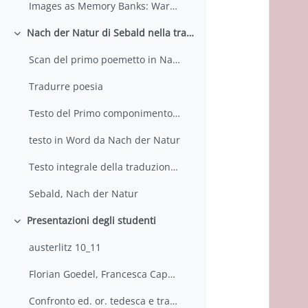
Images as Memory Banks: Warburg, Wölfflin, Schwitters, and Sebald Kurt W. Forster
Nach der Natur di Sebald nella traduzione di Ada Vigliani
Colapsar
Scan del primo poemetto in Nach der Natur
Tradurre poesia
Testo del Primo componimento di Nach der Natur, Wie der Schnee ... con illustrazioni Trittico di Matthias Grünewald
testo in Word da Nach der Natur
Testo integrale della traduzione inglese: After Nature
Sebald, Nach der Natur
Presentazioni degli studenti
Colapsar
austerlitz 10_11
Florian Goedel, Francesca Cappelletti, Giulia Catenazzo, Margherita Avoni, Silvia Stella: Austerlitz Sebald-Vigliani
Confronto ed. or. tedesca e trad. inglese Austerlitz