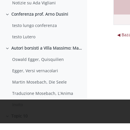
Notizie su Ada Vigliani
Conferenza prof. Arno Dusini
Colapsar
testo lungo conferenza
◀︎ Baz
testo Lutero
Autori borsisti a Villa Massimo: Martin Mosebach e Oswald Egger
Colapsar
Oswald Egger, Quisquilien
Egger, Versi vernacolari
Martin Mosebach, Die Seele
Traduzione Mosebach, L'Anima
Invito
Topic 10
Colapsar
Topic 11
Colapsar