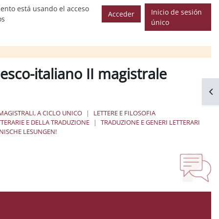
ento está usando el acceso
Inicio de sesión
Acceder
os
único
esco-italiano II magistrale
Abr
MAGISTRALI, A CICLO UNICO
LETTERE E FILOSOFIA
TTERARIE E DELLA TRADUZIONE
TRADUZIONE E GENERI LETTERARI
INISCHE LESUNGEN!