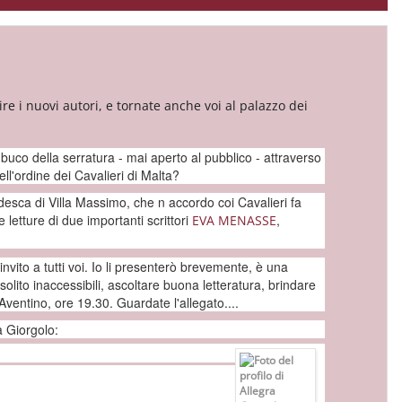
rire i nuovi autori, e tornate anche voi al palazzo dei
l buco della serratura - mai aperto al pubblico - attraverso
ll'ordine dei Cavalieri di Malta?
desca di Villa Massimo, che n accordo coi Cavalieri fa
e letture di due importanti scrittori
,
EVA MENASSE
nvito a tutti voi. Io li presenterò brevemente, è una
olito inaccessibili, ascoltare buona letteratura, brindare
Aventino, ore 19.30. Guardate l'allegato....
a Giorgolo: