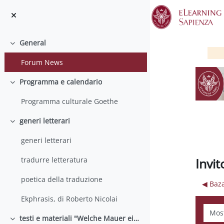
Salta al contenido principal
General
Colapsar
Forum News
Programma e calendario
Colapsar
Programma culturale Goethe
generi letterari
Colapsar
generi letterari
Invi
tradurre letteratura
poetica della traduzione
◀︎ Baz
Ekphrasis, di Roberto Nicolai
Mostr
testi e materiali "Welche Mauer eigentlich?"
Colapsar