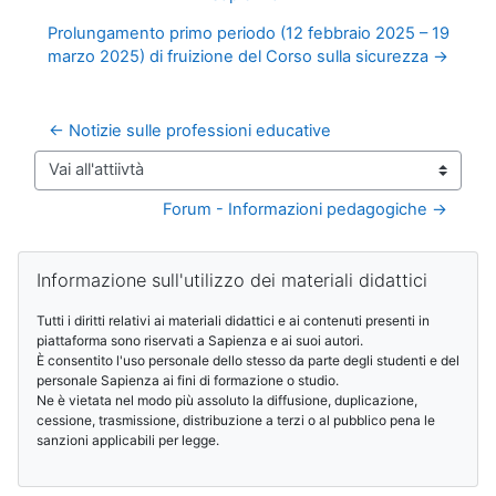
Prolungamento primo periodo (12 febbraio 2025 – 19
marzo 2025) di fruizione del Corso sulla sicurezza →
← Notizie sulle professioni educative
Vai all'attiivtà
Forum - Informazioni pedagogiche →
Blocchi
Salta Informazione sull'utilizzo dei materiali didattici
Informazione sull'utilizzo dei materiali didattici
Tutti i diritti relativi ai materiali didattici e ai contenuti presenti in
piattaforma sono riservati a Sapienza e ai suoi autori.
È consentito l'uso personale dello stesso da parte degli studenti e del
personale Sapienza ai fini di formazione o studio.
Ne è vietata nel modo più assoluto la diffusione, duplicazione,
cessione, trasmissione, distribuzione a terzi o al pubblico pena le
sanzioni applicabili per legge.