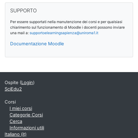
Salta SUPPORTO
SUPPORTO
Per essere supportati nella manutenzione dei corsi e per qualsiasi
chiarimento sul funzionamento di Moodle i docenti possono inviare
una mail a:
supportoelearningsapienza@
uniroma1.it
Documentazione Moodle
Blocchi supplementari
Ospite (
Login
)
SciEdu2
Corsi
I miei corsi
Categorie Corsi
Cerca
Informazioni utili
Italiano ‎(it)‎