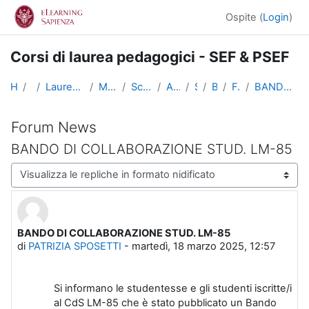
Vai al contenuto principale
Ospite (
Login
)
Corsi di laurea pedagogici - SEF & PSEF
Home
Corsi
Lauree triennali, magistrali, a ciclo unico
Medicina e Psicologia
Scienze dell'Educazione
Altri insegnamenti
SciEdu2
Benvenuti!
Forum News
BANDO DI COLLABORAZIONE STUD. LM-85
Forum News
BANDO DI COLLABORAZIONE STUD. LM-85
Modalità visualizzazione
BANDO DI COLLABORAZIONE STUD. LM-85
Numero di risposte: 0
di
PATRIZIA SPOSETTI
-
martedì, 18 marzo 2025, 12:57
Si informano le studentesse e gli studenti iscritte/i
al CdS LM-85 che è stato pubblicato un Bando