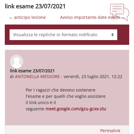
link esame 23/07/2021
← anticipo lezione
Avviso importante-date esami →
Modalità visualizzazione
link esame 23/07/2021
Numero di risposte: 0
di
ANTONELLA MESSORE
-
venerdì, 23 luglio 2021, 12:22
Per i ragazzi che devono sostenere
l'esame e per quelli che voglio assistere
il link unico è il
seguente
meet.google.com/gzu-gcxx-ztu
Permalink