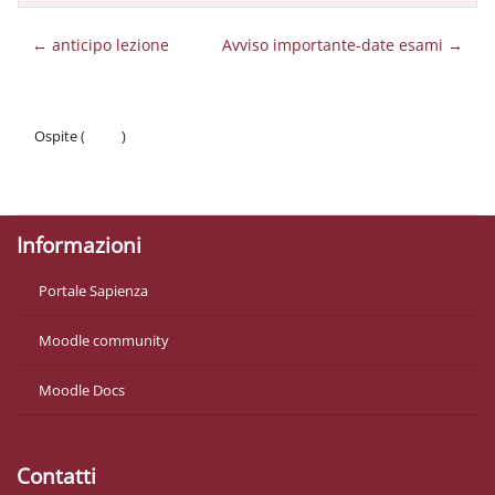
← anticipo lezione
Avviso importante-date esami →
Ospite (
Login
)
Politiche
Ottieni l'app mobile
Informazioni
Portale Sapienza
Moodle community
Moodle Docs
Contatti