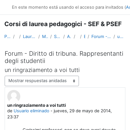
Salta al contenido principal
En este momento está usando el acceso para invitados (
A
Corsi di laurea pedagogici - SEF & PSEF
Página Principal
Cursos
Lauree triennali, magistrali, a ciclo unico
Medicina e Psicologia
Scienze dell'Educazione
Altri insegnamenti
SciEdu2
Benvenuti!
Forum - Diritto di tribuna. Rappresentanti degli studentii
un ringraziamento a voi tutti
Forum - Diritto di tribuna. Rappresentanti
degli studentii
un ringraziamento a voi tutti
Mostrar modo
un ringraziamento a voi tutti
Número de respuestas: 1
de
Usuario eliminado
-
jueves, 29 de mayo de 2014,
23:37
Carissimi professori, non so dove avrei dovuto