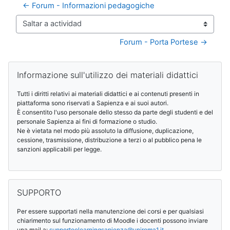
← Forum - Informazioni pedagogiche
Saltar a actividad
Forum - Porta Portese →
Bloques
Salta Informazione sull'utilizzo dei materiali didattici
Informazione sull'utilizzo dei materiali didattici
Tutti i diritti relativi ai materiali didattici e ai contenuti presenti in
piattaforma sono riservati a Sapienza e ai suoi autori.
È consentito l'uso personale dello stesso da parte degli studenti e del
personale Sapienza ai fini di formazione o studio.
Ne è vietata nel modo più assoluto la diffusione, duplicazione,
cessione, trasmissione, distribuzione a terzi o al pubblico pena le
sanzioni applicabili per legge.
Salta SUPPORTO
SUPPORTO
Per essere supportati nella manutenzione dei corsi e per qualsiasi
chiarimento sul funzionamento di Moodle i docenti possono inviare
una mail a:
supportoelearningsapienza@
uniroma1.it