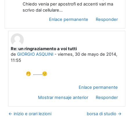
Chiedo venia per apostrofi ed accenti vari ma
scrivo dal cellulare...
Enlace permanente
Responder
Re: un ringraziamento a voi tutti
En respuesta a Usuario eliminado
de
GIORGIO ASQUINI
-
viernes, 30 de mayo de 2014,
11:55
........
Enlace permanente
Mostrar mensaje anterior
Responder
← inizio e orari lezioni
borsa di studio →